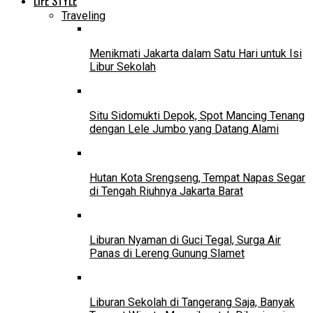
LIFE STYLE
Traveling
Menikmati Jakarta dalam Satu Hari untuk Isi
Libur Sekolah
Situ Sidomukti Depok, Spot Mancing Tenang
dengan Lele Jumbo yang Datang Alami
Hutan Kota Srengseng, Tempat Napas Segar
di Tengah Riuhnya Jakarta Barat
Liburan Nyaman di Guci Tegal, Surga Air
Panas di Lereng Gunung Slamet
Liburan Sekolah di Tangerang Saja, Banyak