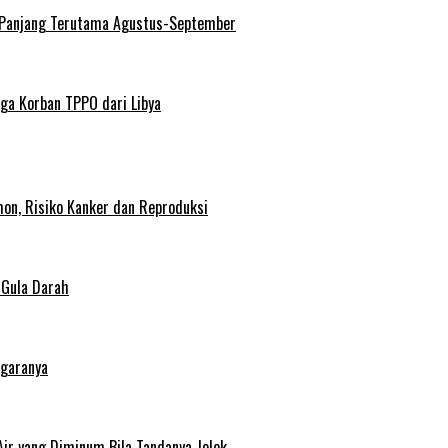
 Panjang Terutama Agustus-September
ga Korban TPPO dari Libya
on, Risiko Kanker dan Reproduksi
 Gula Darah
egaranya
Air yang Diminum Bila Tandanya Jelek