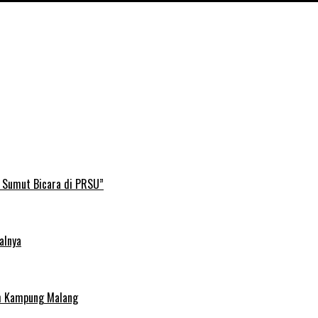
B Sumut Bicara di PRSU”
alnya
uh Kampung Malang