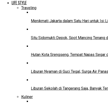
LIFE STYLE
Traveling
Menikmati Jakarta dalam Satu Hari untuk Isi L
Situ Sidomukti Depok, Spot Mancing Tenang 
Hutan Kota Srengseng, Tempat Napas Segar di
Liburan Nyaman di Guci Tegal, Surga Air Pana
Liburan Sekolah di Tangerang Saja, Banyak Te
Kuliner