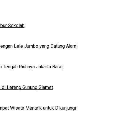
ibur Sekolah
dengan Lele Jumbo yang Datang Alami
 Tengah Riuhnya Jakarta Barat
s di Lereng Gunung Slamet
mpat Wisata Menarik untuk Dikunjungi