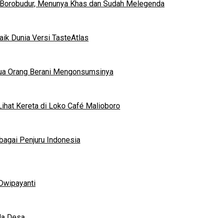
 Borobudur, Menunya Khas dan Sudah Melegenda
ik Dunia Versi TasteAtlas
mua Orang Berani Mengonsumsinya
ihat Kereta di Loko Café Malioboro
bagai Penjuru Indonesia
Dwipayanti
da Desa