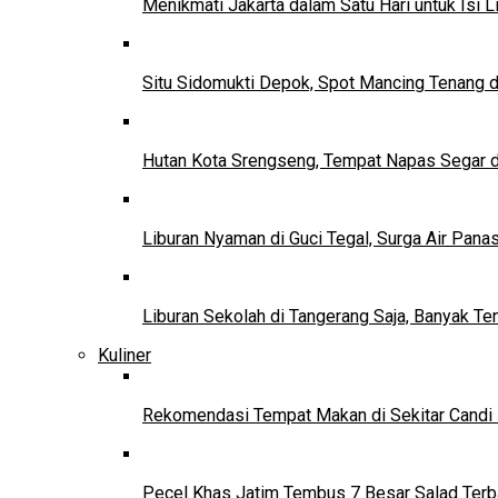
Menikmati Jakarta dalam Satu Hari untuk Isi L
Situ Sidomukti Depok, Spot Mancing Tenang 
Hutan Kota Srengseng, Tempat Napas Segar di
Liburan Nyaman di Guci Tegal, Surga Air Pana
Liburan Sekolah di Tangerang Saja, Banyak Te
Kuliner
Rekomendasi Tempat Makan di Sekitar Candi
Pecel Khas Jatim Tembus 7 Besar Salad Terba