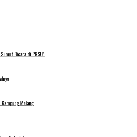
B Sumut Bicara di PRSU”
alnya
uh Kampung Malang