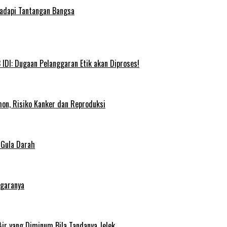
Hadapi Tantangan Bangsa
IDI: Dugaan Pelanggaran Etik akan Diproses!
on, Risiko Kanker dan Reproduksi
 Gula Darah
egaranya
Air yang Diminum Bila Tandanya Jelek