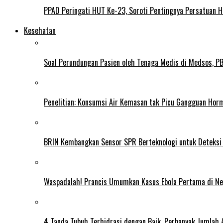
PPAD Peringati HUT Ke-23, Soroti Pentingnya Persatuan 
Kesehatan
Soal Perundungan Pasien oleh Tenaga Medis di Medsos, PB 
Penelitian: Konsumsi Air Kemasan tak Picu Gangguan Horm
BRIN Kembangkan Sensor SPR Berteknologi untuk Deteksi
Waspadalah! Prancis Umumkan Kasus Ebola Pertama di N
4 Tanda Tubuh Terhidrasi dengan Baik, Perbanyak Jumlah 