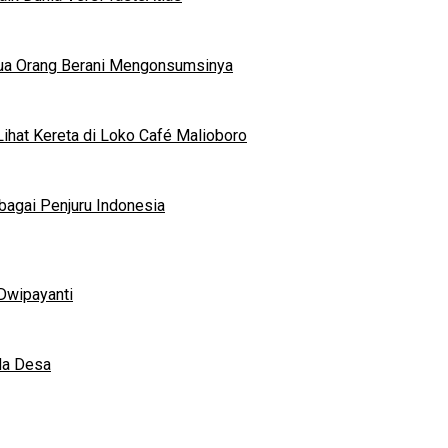
mua Orang Berani Mengonsumsinya
ihat Kereta di Loko Café Malioboro
bagai Penjuru Indonesia
Dwipayanti
da Desa