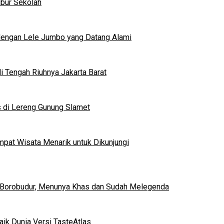
ibur Sekolah
dengan Lele Jumbo yang Datang Alami
 Tengah Riuhnya Jakarta Barat
s di Lereng Gunung Slamet
mpat Wisata Menarik untuk Dikunjungi
 Borobudur, Menunya Khas dan Sudah Melegenda
ik Dunia Versi TasteAtlas