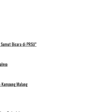
B Sumut Bicara di PRSU”
alnya
uh Kampung Malang