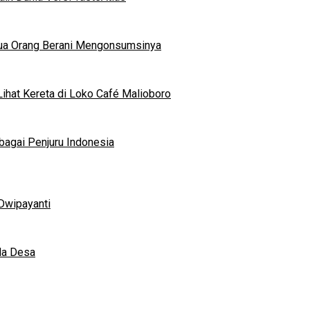
mua Orang Berani Mengonsumsinya
ihat Kereta di Loko Café Malioboro
bagai Penjuru Indonesia
Dwipayanti
da Desa