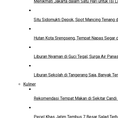
Menikmati Jakarta dalam Satu Hari untuk Isi L
Situ Sidomukti Depok, Spot Mancing Tenang 
Hutan Kota Srengseng, Tempat Napas Segar di
Liburan Nyaman di Guci Tegal, Surga Air Pana
Liburan Sekolah di Tangerang Saja, Banyak Te
Kuliner
Rekomendasi Tempat Makan di Sekitar Candi
Pecel Khas Jatim Tembus 7 Besar Salad Terba