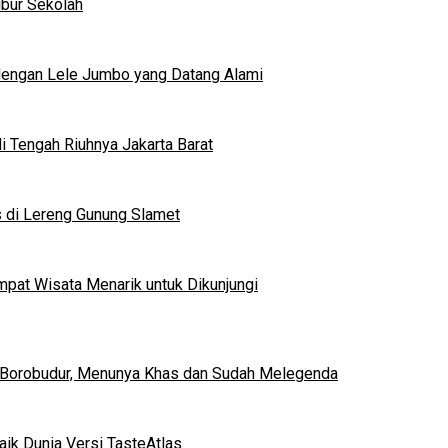
ibur Sekolah
dengan Lele Jumbo yang Datang Alami
 Tengah Riuhnya Jakarta Barat
s di Lereng Gunung Slamet
mpat Wisata Menarik untuk Dikunjungi
 Borobudur, Menunya Khas dan Sudah Melegenda
ik Dunia Versi TasteAtlas