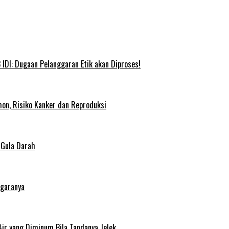
IDI: Dugaan Pelanggaran Etik akan Diproses!
on, Risiko Kanker dan Reproduksi
 Gula Darah
egaranya
Air yang Diminum Bila Tandanya Jelek