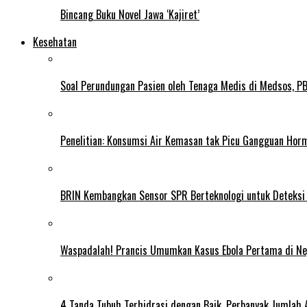
Bincang Buku Novel Jawa ‘Kajiret’
Kesehatan
Soal Perundungan Pasien oleh Tenaga Medis di Medsos, PB 
Penelitian: Konsumsi Air Kemasan tak Picu Gangguan Horm
BRIN Kembangkan Sensor SPR Berteknologi untuk Deteksi
Waspadalah! Prancis Umumkan Kasus Ebola Pertama di N
4 Tanda Tubuh Terhidrasi dengan Baik, Perbanyak Jumlah 