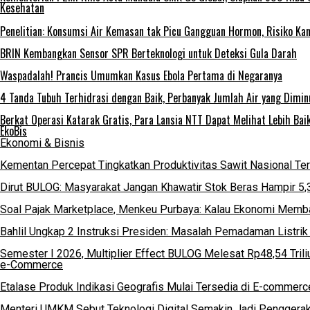
Kesehatan
Penelitian: Konsumsi Air Kemasan tak Picu Gangguan Hormon, Risiko Ka
BRIN Kembangkan Sensor SPR Berteknologi untuk Deteksi Gula Darah
Waspadalah! Prancis Umumkan Kasus Ebola Pertama di Negaranya
4 Tanda Tubuh Terhidrasi dengan Baik, Perbanyak Jumlah Air yang Dimin
Berkat Operasi Katarak Gratis, Para Lansia NTT Dapat Melihat Lebih Bai
EkoBis
Ekonomi & Bisnis
Kementan Percepat Tingkatkan Produktivitas Sawit Nasional Te
Dirut BULOG: Masyarakat Jangan Khawatir Stok Beras Hampir 5,
Soal Pajak Marketplace, Menkeu Purbaya: Kalau Ekonomi Memba
Bahlil Ungkap 2 Instruksi Presiden: Masalah Pemadaman Listrik
Semester I 2026, Multiplier Effect BULOG Melesat Rp48,54 Trili
e-Commerce
Etalase Produk Indikasi Geografis Mulai Tersedia di E-commerc
Menteri UMKM Sebut Teknologi Digital Semakin Jadi Penggera