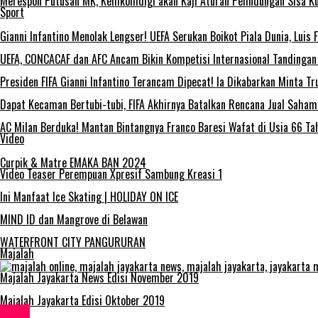
Merespon Putusan MK, Kemkomdigi akan Kaji Aturan Pelindungan Sisa Ku
Sport
Gianni Infantino Menolak Lengser! UEFA Serukan Boikot Piala Dunia, Luis
UEFA, CONCACAF dan AFC Ancam Bikin Kompetisi Internasional Tandingan 
Presiden FIFA Gianni Infantino Terancam Dipecat! Ia Dikabarkan Minta 
Dapat Kecaman Bertubi-tubi, FIFA Akhirnya Batalkan Rencana Jual Saha
AC Milan Berduka! Mantan Bintangnya Franco Baresi Wafat di Usia 66 Ta
Video
Curpik & Matre EMAKA BAN 2024
Video Teaser Perempuan Xpresif Sambung Kreasi 1
Ini Manfaat Ice Skating | HOLIDAY ON ICE
MIND ID dan Mangrove di Belawan
WATERFRONT CITY PANGURURAN
Majalah
Majalah Jayakarta News Edisi November 2019
Majalah Jayakarta Edisi Oktober 2019
Sport