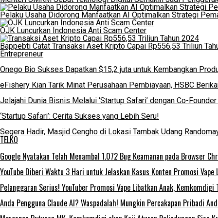
Pelaku Usaha Didorong Manfaatkan AI Optimalkan Strategi Pem
OJK Luncurkan Indonesia Anti Scam Center
Bappebti Catat Transaksi Aset Kripto Capai Rp556,53 Triliun Ta
Entrepreneur
Onego Bio Sukses Dapatkan $15,2 juta untuk Kembangkan Produ
eFishery Kian Tarik Minat Perusahaan Pembiayaan, HSBC Berikan
Jelajahi Dunia Bisnis Melalui ‘Startup Safari’ dengan Co-Foun
‘Startup Safari’: Cerita Sukses yang Lebih Seru!
Segera Hadir, Masjid Cengho di Lokasi Tambak Udang Randoma
TELKO
Google Nyatakan Telah Menambal 1.072 Bug Keamanan pada Browser Ch
YouTube Diberi Waktu 3 Hari untuk Jelaskan Kasus Konten Promosi Vape 
Pelanggaran Serius! YouTuber Promosi Vape Libatkan Anak, Kemkomdigi 
Anda Pengguna Claude AI? Waspadalah! Mungkin Percakapan Pribadi Anda