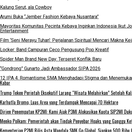
Kalung Serut, ala Cowboy
Arumi Buka “Jember Fashion Kebaya Nusantara”
Mayoritas Komunitas Pecinta Kebaya Inginkan Indonesia Ikut J
Entertainment
Film ‘Seni Merayu Tuhan’: Perjalanan Spiritual Mencari Makna K
Locker: Band Campuran Ceco Pengusung Pop Kreatif
Spider Man Brand New Day: Terseret Konflik Baru
“Gondrong” Gunarto Jadi Ambassador SIPA 2026
12 IPA 4: Romantisme SMA Menghadapi Stigma dan Menemukan
Kabar
Trump Teken Perintah Eksekutif Larang “Wisata Melahirkan” Setelah K
Karhutla Bromo, Luas Area yang Terdampak Mencapai 70 Hektare
Dirjen Penempatan KP2MI: Kami Ajak P3MI Alokasikan Kuota SIP2MI Duk
Menko Polkam: Pemerintah akan Tindak Penyebar Hoaks yang Ganggu Kete
Kementerian P2MI Rilis Asta Mandala SMK Go Global, Siapkan 500 Ribu 