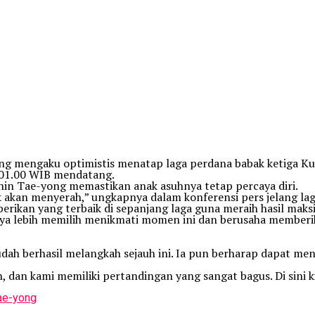
ng mengaku optimistis menatap laga perdana babak ketiga Kual
l 01.00 WIB mendatang.
in Tae-yong memastikan anak asuhnya tetap percaya diri.
ak akan menyerah,” ungkapnya dalam konferensi pers jelang lag
erikan yang terbaik di sepanjang laga guna meraih hasil maks
aya lebih memilih menikmati momen ini dan berusaha memberi
dah berhasil melangkah sejauh ini. Ia pun berharap dapat me
 dan kami memiliki pertandingan yang sangat bagus. Di sini k
ae-yong