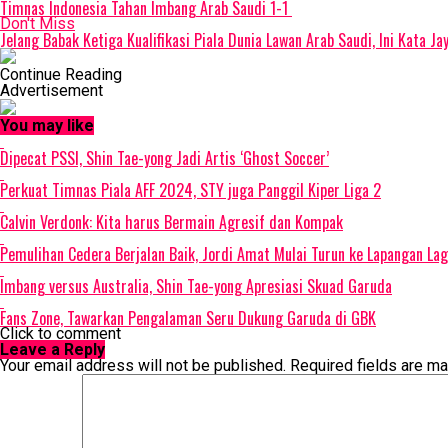
Timnas Indonesia Tahan Imbang Arab Saudi 1-1
Don't Miss
Jelang Babak Ketiga Kualifikasi Piala Dunia Lawan Arab Saudi, Ini Kata Ja
Continue Reading
Advertisement
You may like
Dipecat PSSI, Shin Tae-yong Jadi Artis ‘Ghost Soccer’
Perkuat Timnas Piala AFF 2024, STY juga Panggil Kiper Liga 2
Calvin Verdonk: Kita harus Bermain Agresif dan Kompak
Pemulihan Cedera Berjalan Baik, Jordi Amat Mulai Turun ke Lapangan Lag
Imbang versus Australia, Shin Tae-yong Apresiasi Skuad Garuda
Fans Zone, Tawarkan Pengalaman Seru Dukung Garuda di GBK
Click to comment
Leave a Reply
Your email address will not be published.
Required fields are m