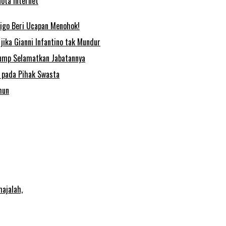
ota Internet
 Figo Beri Ucapan Menohok!
jika Gianni Infantino tak Mundur
Trump Selamatkan Jabatannya
m pada Pihak Swasta
hun