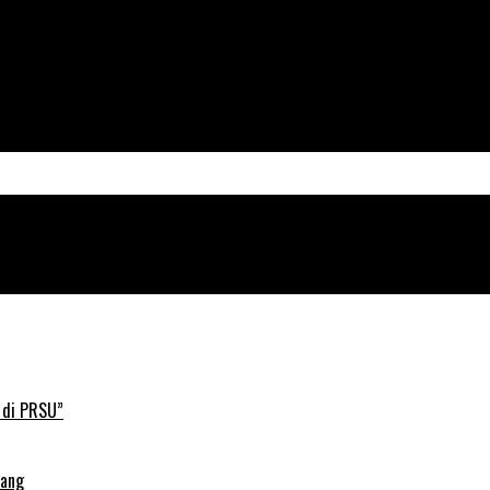
 di PRSU”
lang