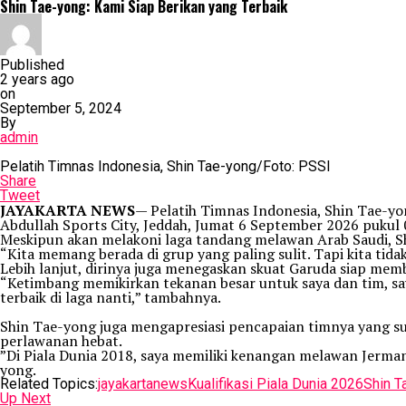
Shin Tae-yong: Kami Siap Berikan yang Terbaik
Published
2 years ago
on
September 5, 2024
By
admin
Pelatih Timnas Indonesia, Shin Tae-yong/Foto: PSSI
Share
Tweet
JAYAKARTA NEWS
— Pelatih Timnas Indonesia, Shin Tae-yo
Abdullah Sports City, Jeddah, Jumat 6 September 2026 puku
Meskipun akan melakoni laga tandang melawan Arab Saudi, Sh
“Kita memang berada di grup yang paling sulit. Tapi kita tid
Lebih lanjut, dirinya juga menegaskan skuat Garuda siap memb
“Ketimbang memikirkan tekanan besar untuk saya dan tim, s
terbaik di laga nanti,” tambahnya.
Shin Tae-yong juga mengapresiasi pencapaian timnya yang su
perlawanan hebat.
”Di Piala Dunia 2018, saya memiliki kenangan melawan Jerman,
yong.
Related Topics:
jayakartanews
Kualifikasi Piala Dunia 2026
Shin T
Up Next