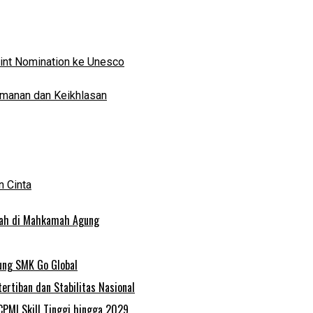
oint Nomination ke Unesco
eimanan dan Keikhlasan
 Cinta
alah di Mahkamah Agung
ung SMK Go Global
rtiban dan Stabilitas Nasional
CPMI Skill Tinggi hingga 2029