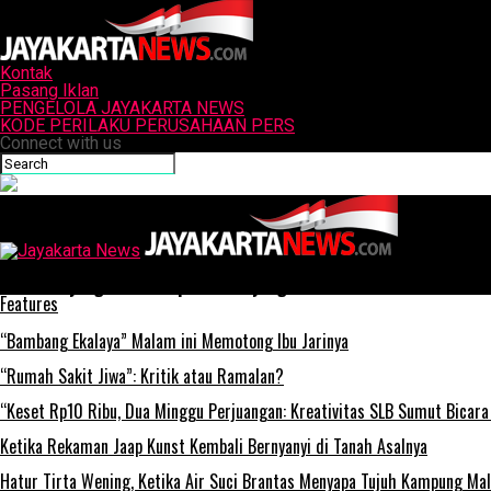
Kontak
Pasang Iklan
PENGELOLA JAYAKARTA NEWS
KODE PERILAKU PERUSAHAAN PERS
Connect with us
Jayakarta News
Shin Tae-yong: Kami Siap Berikan yang Terbaik
Features
“Bambang Ekalaya” Malam ini Memotong Ibu Jarinya
“Rumah Sakit Jiwa”: Kritik atau Ramalan?
“Keset Rp10 Ribu, Dua Minggu Perjuangan: Kreativitas SLB Sumut Bicara
Ketika Rekaman Jaap Kunst Kembali Bernyanyi di Tanah Asalnya
Hatur Tirta Wening, Ketika Air Suci Brantas Menyapa Tujuh Kampung Ma