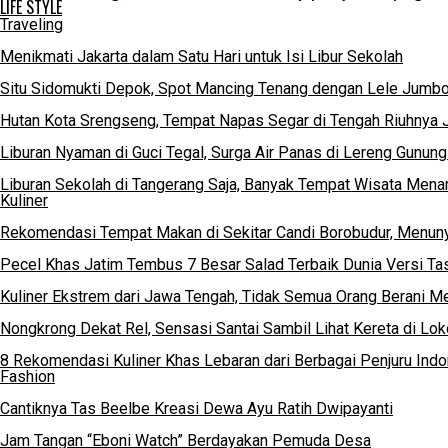
LIFE STYLE
Traveling
Menikmati Jakarta dalam Satu Hari untuk Isi Libur Sekolah
Situ Sidomukti Depok, Spot Mancing Tenang dengan Lele Jumbo
Hutan Kota Srengseng, Tempat Napas Segar di Tengah Riuhnya J
Liburan Nyaman di Guci Tegal, Surga Air Panas di Lereng Gunun
Liburan Sekolah di Tangerang Saja, Banyak Tempat Wisata Menari
Kuliner
Rekomendasi Tempat Makan di Sekitar Candi Borobudur, Menu
Pecel Khas Jatim Tembus 7 Besar Salad Terbaik Dunia Versi Ta
Kuliner Ekstrem dari Jawa Tengah, Tidak Semua Orang Berani 
Nongkrong Dekat Rel, Sensasi Santai Sambil Lihat Kereta di Lo
8 Rekomendasi Kuliner Khas Lebaran dari Berbagai Penjuru Ind
Fashion
Cantiknya Tas Beelbe Kreasi Dewa Ayu Ratih Dwipayanti
Jam Tangan “Eboni Watch” Berdayakan Pemuda Desa