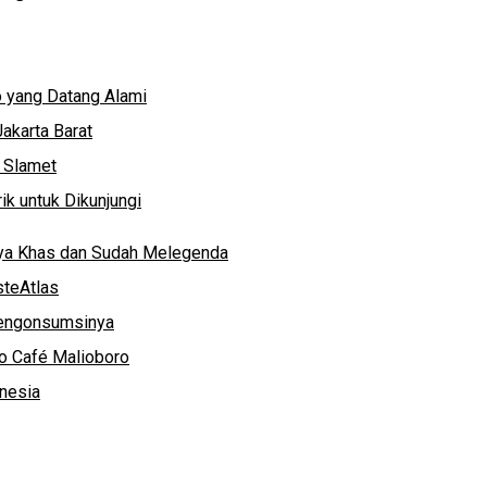
 yang Datang Alami
akarta Barat
g Slamet
k untuk Dikunjungi
nya Khas dan Sudah Melegenda
steAtlas
Mengonsumsinya
ko Café Malioboro
onesia