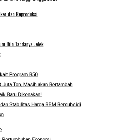
nker dan Reproduksi
um Bila Tandanya Jelek
k
rkait Program B50
3 Juta Ton, Masih akan Bertambah
ik Baru Dikenakan!
 dan Stabilitas Harga BBM Bersubsidi
un
e
k Pertumbuhan Ekonomi