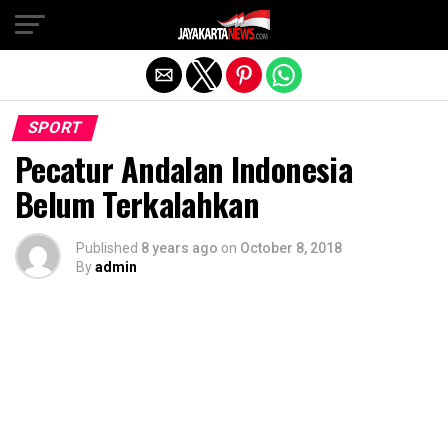
Exit mobile version
SPORT
Pecatur Andalan Indonesia
Belum Terkalahkan
Published
8 years ago
on
October 8, 2018
By
admin