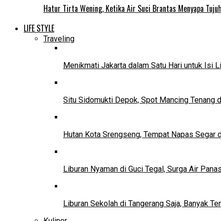
Hatur Tirta Wening, Ketika Air Suci Brantas Menyapa Tuj
LIFE STYLE
Traveling
Menikmati Jakarta dalam Satu Hari untuk Isi L
Situ Sidomukti Depok, Spot Mancing Tenang 
Hutan Kota Srengseng, Tempat Napas Segar di
Liburan Nyaman di Guci Tegal, Surga Air Pana
Liburan Sekolah di Tangerang Saja, Banyak Te
Kuliner