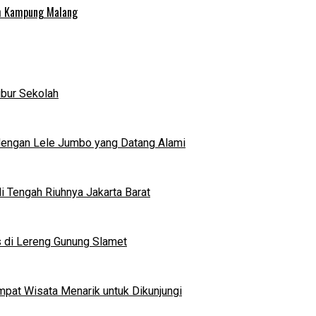
uh Kampung Malang
ibur Sekolah
dengan Lele Jumbo yang Datang Alami
 Tengah Riuhnya Jakarta Barat
s di Lereng Gunung Slamet
mpat Wisata Menarik untuk Dikunjungi