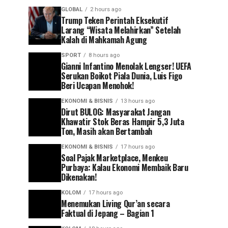
GLOBAL
2 hours ago
Trump Teken Perintah Eksekutif
Larang “Wisata Melahirkan” Setelah
Kalah di Mahkamah Agung
SPORT
8 hours ago
Gianni Infantino Menolak Lengser! UEFA
Serukan Boikot Piala Dunia, Luis Figo
Beri Ucapan Menohok!
EKONOMI & BISNIS
13 hours ago
Dirut BULOG: Masyarakat Jangan
Khawatir Stok Beras Hampir 5,3 Juta
Ton, Masih akan Bertambah
EKONOMI & BISNIS
17 hours ago
Soal Pajak Marketplace, Menkeu
Purbaya: Kalau Ekonomi Membaik Baru
Dikenakan!
KOLOM
17 hours ago
Menemukan Living Qur’an secara
Faktual di Jepang – Bagian 1