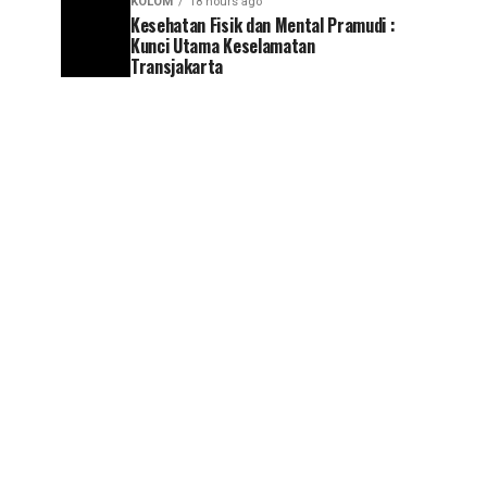
KOLOM
18 hours ago
Kesehatan Fisik dan Mental Pramudi :
Kunci Utama Keselamatan
Transjakarta