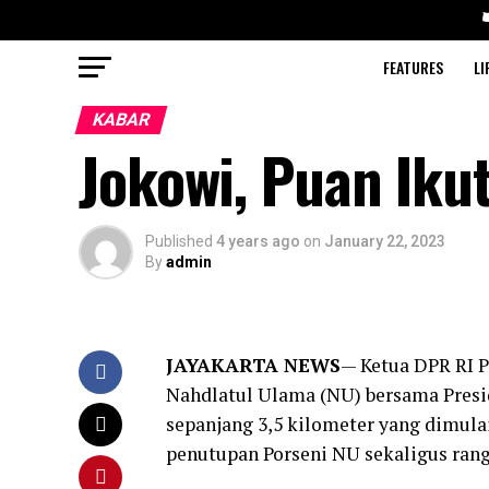
FEATURES
LI
KABAR
Jokowi, Puan Iku
Published
4 years ago
on
January 22, 2023
By
admin
JAYAKARTA NEWS
— Ketua DPR RI P
Nahdlatul Ulama (NU) bersama Presid
sepanjang 3,5 kilometer yang dimula
penutupan Porseni NU sekaligus ran