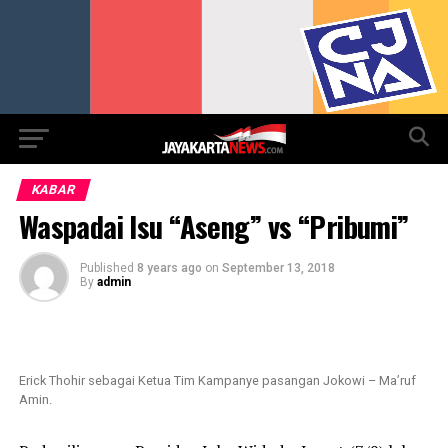
Go to mobile version
KABAR
Waspadai Isu “Aseng” vs “Pribumi”
Published
8 years ago
on
September 13, 2018
By
admin
Erick Thohir sebagai Ketua Tim Kampanye pasangan Jokowi – Ma’ruf
Amin.