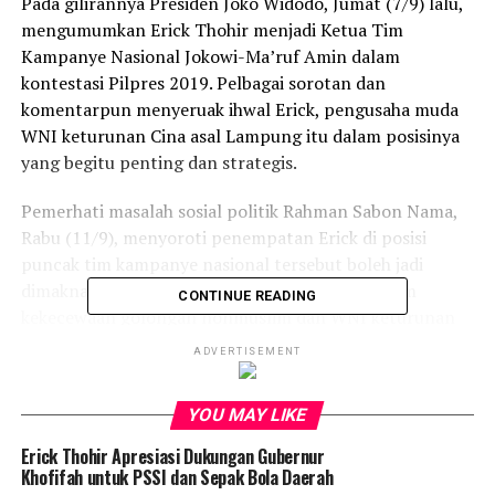
Pada gilirannya Presiden Joko Widodo, Jumat (7/9) lalu,
mengumumkan Erick Thohir menjadi Ketua Tim
Kampanye Nasional Jokowi-Ma’ruf Amin dalam
kontestasi Pilpres 2019. Pelbagai sorotan dan
komentarpun menyeruak ihwal Erick, pengusaha muda
WNI keturunan Cina asal Lampung itu dalam posisinya
yang begitu penting dan strategis.
Pemerhati masalah sosial politik Rahman Sabon Nama,
Rabu (11/9), menyoroti penempatan Erick di posisi
puncak tim kampanye nasional tersebut boleh jadi
dimaknai sementara pihak bahwa untuk meredam
CONTINUE READING
kekecewaan golongan nonmuslim dan WNI keturunan
China pendukung Ahok Basuki Cahaya Purnama atas
ADVERTISEMENT
terpilihnya KH. Maruf Amin sebagai Cawapres
pendamping Joko Widodo.
YOU MAY LIKE
Namun
Erick Thohir Apresiasi Dukungan Gubernur
menurut
Khofifah untuk PSSI dan Sepak Bola Daerah