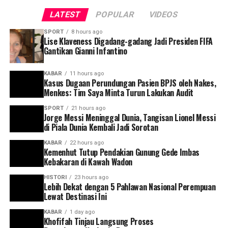
Oleh karena itu menurut Rahman, sudut pandangnya
LATEST
POPULAR
VIDEOS
dari wawasan ketahanan nasional Erick kurang
SPORT
8 hours ago
menguntungkan bagi masa depan NKRI, maka juru
Lise Klaveness Digadang-gadang Jadi Presiden FIFA
kampanye tim nasional Jokowi-Ma’ruf sejak dini sudah
Gantikan Gianni Infantino
harus menyiapkan jurus-jurus kampanye menghadapi isu
politik semacam itu.
KABAR
11 hours ago
Kasus Dugaan Perundungan Pasien BPJS oleh Nakes,
Menkes: Tim Saya Minta Turun Lakukan Audit
Selain isu sosok Erick, kata Rahman, isu imigran gelap
dan tenaga kerja China bakal menjadi isu seksi kampanye
SPORT
21 hours ago
Jorge Messi Meninggal Dunia, Tangisan Lionel Messi
lawan. Bahwa di periode pertama pemerintahan Jokowi,
di Piala Dunia Kembali Jadi Sorotan
Indonesia dibanjiri imigran gelap dan tenaga kerja
KABAR
22 hours ago
China, dan proyek-proyek infrastruktur juga dikuasai
Kemenhut Tutup Pendakian Gunung Gede Imbas
oleh investor dari China.
Kebakaran di Kawah Wadon
HISTORI
23 hours ago
“Di situ tematik kampanyenya adalah: Kalau Jokowi
Lebih Dekat dengan 5 Pahlawan Nasional Perempuan
kembali berkuasa pada periode berikutnya, maka
Lewat Destinasi Ini
dominasi aseng akan lebih dahsyat, karena ketua
KABAR
1 day ago
Timsesnya adalah pengusaha keturunan China,” kata
Khofifah Tinjau Langsung Proses