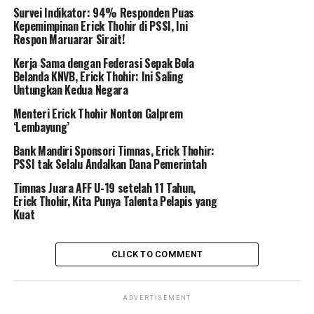
Rahman,
Survei Indikator: 94% Responden Puas
Kepemimpinan Erick Thohir di PSSI, Ini
Respon Maruarar Sirait!
Kerja Sama dengan Federasi Sepak Bola
Belanda KNVB, Erick Thohir: Ini Saling
Untungkan Kedua Negara
Menteri Erick Thohir Nonton Galprem
‘Lembayung’
Bank Mandiri Sponsori Timnas, Erick Thohir:
Rahman Sabon Nama
PSSI tak Selalu Andalkan Dana Pemerintah
Timnas Juara AFF U-19 setelah 11 Tahun,
Erick Thohir, Kita Punya Talenta Pelapis yang
Kuat
keberadaan Erick sebagai WNI keturunan (Cina) bakal
diekspolor menjadi isu pertarungan “Jokowi-Aseng”
versus “Probowo-Pribumi”. “Ini bakal mencuat di sela-
CLICK TO COMMENT
sela kampanye, karena UU Pemilu No. 7 Thn 2017
memberi celah pada pihak lawan Jakowi-Ma’ruf untuk
mengkampanyekan isu semacam ini,” katanya.
ADVERTISEMENT