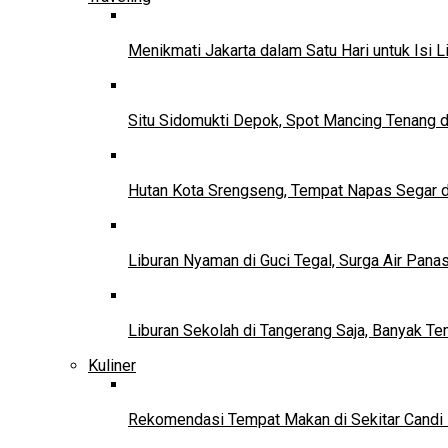
Menikmati Jakarta dalam Satu Hari untuk Isi L
Situ Sidomukti Depok, Spot Mancing Tenang 
Hutan Kota Srengseng, Tempat Napas Segar di
Liburan Nyaman di Guci Tegal, Surga Air Pana
Liburan Sekolah di Tangerang Saja, Banyak Te
Kuliner
Rekomendasi Tempat Makan di Sekitar Candi