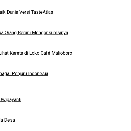
ik Dunia Versi TasteAtlas
mua Orang Berani Mengonsumsinya
ihat Kereta di Loko Café Malioboro
bagai Penjuru Indonesia
Dwipayanti
da Desa