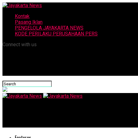
Kontak
Pasang Iklan
PENGELOLA JAYAKARTA NEWS
KODE PERILAKU PERUSAHAAN PERS
Connect with us
Jayakarta News
Tempat Ziarah Umat Buddha di Seluruh Dunia, Kesakralannya Ter
Features