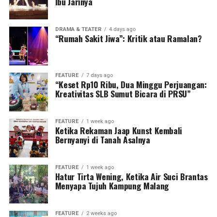
Ibu Jarinya
DRAMA & TEATER
4 days ago
“Rumah Sakit Jiwa”: Kritik atau Ramalan?
FEATURE
7 days ago
“Keset Rp10 Ribu, Dua Minggu Perjuangan:
Kreativitas SLB Sumut Bicara di PRSU”
FEATURE
1 week ago
Ketika Rekaman Jaap Kunst Kembali
Bernyanyi di Tanah Asalnya
FEATURE
1 week ago
Hatur Tirta Wening, Ketika Air Suci Brantas
Menyapa Tujuh Kampung Malang
FEATURE
2 weeks ago