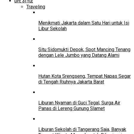
LIFE STYLE
Traveling
Menikmati Jakarta dalam Satu Hari untuk Isi
Libur Sekolah
Situ Sidomukti Depok, Spot Mancing Tenang
dengan Lele Jumbo yang Datang Alami
Hutan Kota Srengseng, Tempat Napas Segar
di Tengah Riuhnya Jakarta Barat
Liburan Nyaman di Guci Tegal, Surga Air
Panas di Lereng Gunung Slamet
Liburan Sekolah di Tangerang Saja, Banyak