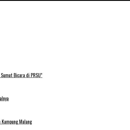
B Sumut Bicara di PRSU”
alnya
uh Kampung Malang