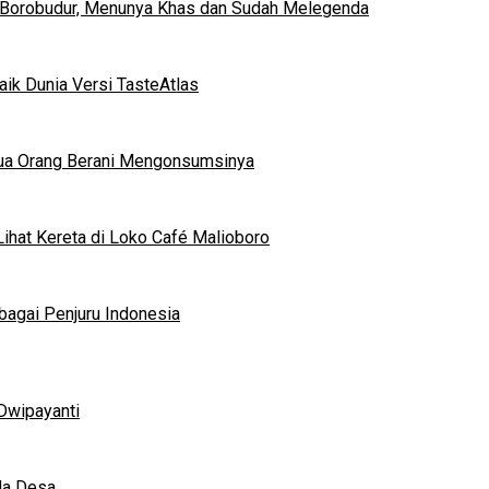
 Borobudur, Menunya Khas dan Sudah Melegenda
ik Dunia Versi TasteAtlas
mua Orang Berani Mengonsumsinya
ihat Kereta di Loko Café Malioboro
bagai Penjuru Indonesia
Dwipayanti
da Desa