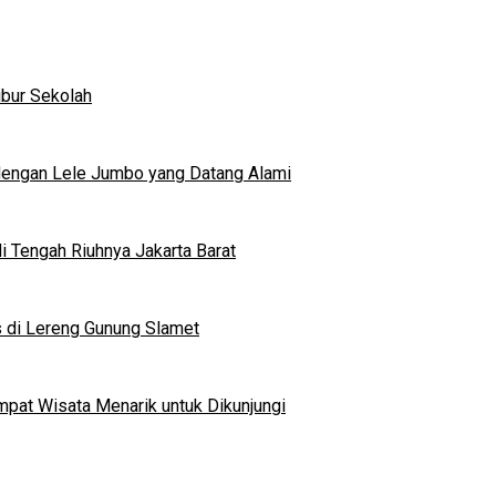
ibur Sekolah
dengan Lele Jumbo yang Datang Alami
 Tengah Riuhnya Jakarta Barat
s di Lereng Gunung Slamet
mpat Wisata Menarik untuk Dikunjungi