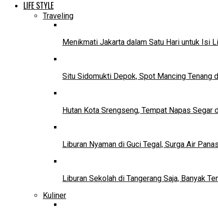
LIFE STYLE
Traveling
Menikmati Jakarta dalam Satu Hari untuk Isi L
Situ Sidomukti Depok, Spot Mancing Tenang 
Hutan Kota Srengseng, Tempat Napas Segar di
Liburan Nyaman di Guci Tegal, Surga Air Pana
Liburan Sekolah di Tangerang Saja, Banyak Te
Kuliner