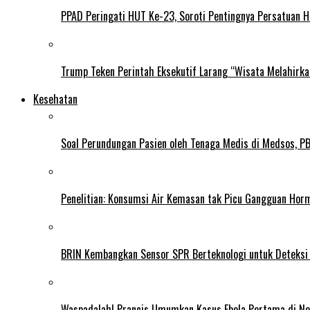
PPAD Peringati HUT Ke-23, Soroti Pentingnya Persatuan 
Trump Teken Perintah Eksekutif Larang “Wisata Melahirk
Kesehatan
Soal Perundungan Pasien oleh Tenaga Medis di Medsos, PB 
Penelitian: Konsumsi Air Kemasan tak Picu Gangguan Horm
BRIN Kembangkan Sensor SPR Berteknologi untuk Deteksi
Waspadalah! Prancis Umumkan Kasus Ebola Pertama di N