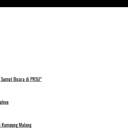
B Sumut Bicara di PRSU”
alnya
uh Kampung Malang