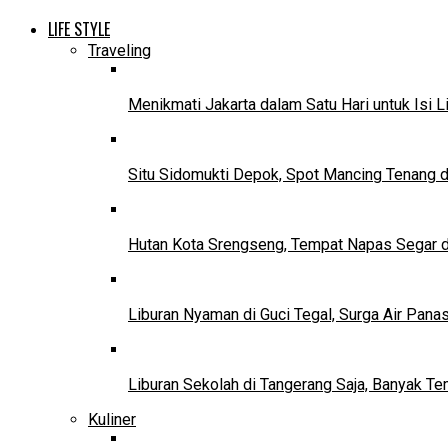
LIFE STYLE
Traveling
Menikmati Jakarta dalam Satu Hari untuk Isi L
Situ Sidomukti Depok, Spot Mancing Tenang 
Hutan Kota Srengseng, Tempat Napas Segar di
Liburan Nyaman di Guci Tegal, Surga Air Pana
Liburan Sekolah di Tangerang Saja, Banyak Te
Kuliner