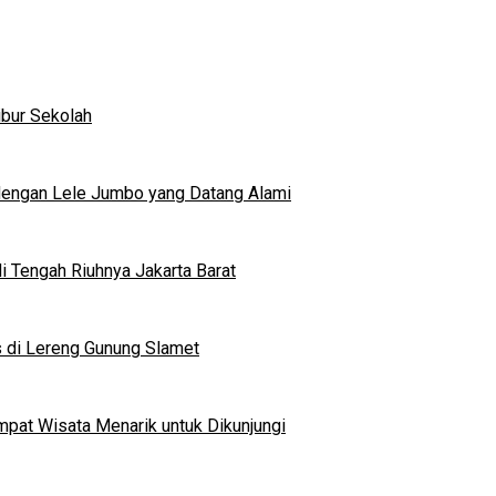
ibur Sekolah
dengan Lele Jumbo yang Datang Alami
 Tengah Riuhnya Jakarta Barat
s di Lereng Gunung Slamet
mpat Wisata Menarik untuk Dikunjungi