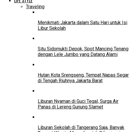
LIFE STYLE
Traveling
Menikmati Jakarta dalam Satu Hari untuk Isi
Libur Sekolah
Situ Sidomukti Depok, Spot Mancing Tenang
dengan Lele Jumbo yang Datang Alami
Hutan Kota Srengseng, Tempat Napas Segar
di Tengah Riuhnya Jakarta Barat
Liburan Nyaman di Guci Tegal, Surga Air
Panas di Lereng Gunung Slamet
Liburan Sekolah di Tangerang Saja, Banyak