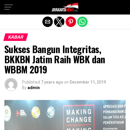
Exit mobile version
KABAR
Sukses Bangun Integritas,
BKKBN Jatim Raih WBK dan
WBBM 2019
Published
7 years ago
on
December 11, 2019
By
admin