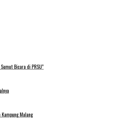
B Sumut Bicara di PRSU”
alnya
uh Kampung Malang