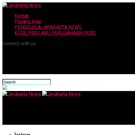
Kontak
Pasang Iklan
PENGELOLA JAYAKARTA NEWS
KODE PERILAKU PERUSAHAAN PERS
Connect with us
Jayakarta News
Sadar Gelar Vaksinasi Kedua
Features