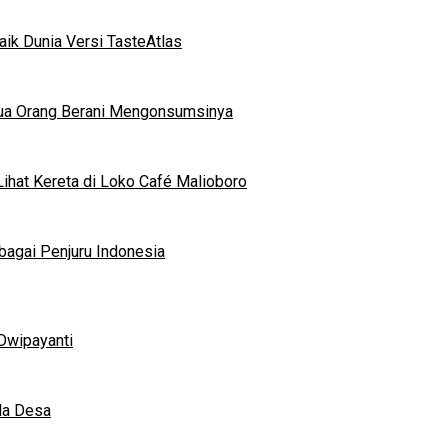
ik Dunia Versi TasteAtlas
mua Orang Berani Mengonsumsinya
ihat Kereta di Loko Café Malioboro
bagai Penjuru Indonesia
Dwipayanti
da Desa