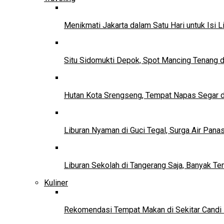
Menikmati Jakarta dalam Satu Hari untuk Isi L
Situ Sidomukti Depok, Spot Mancing Tenang 
Hutan Kota Srengseng, Tempat Napas Segar di
Liburan Nyaman di Guci Tegal, Surga Air Pana
Liburan Sekolah di Tangerang Saja, Banyak Te
Kuliner
Rekomendasi Tempat Makan di Sekitar Candi