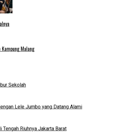
alnya
uh Kampung Malang
ibur Sekolah
dengan Lele Jumbo yang Datang Alami
 Tengah Riuhnya Jakarta Barat