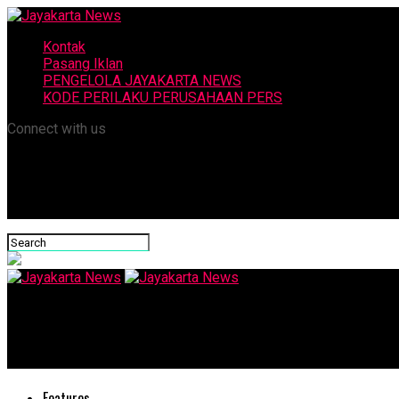
Kontak
Pasang Iklan
PENGELOLA JAYAKARTA NEWS
KODE PERILAKU PERUSAHAAN PERS
Connect with us
Jayakarta News
Polri Sebut Gangguan Kamtibmas Mengalami Penurunan
Features