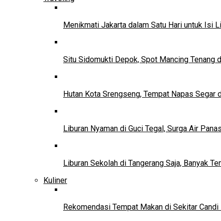
Menikmati Jakarta dalam Satu Hari untuk Isi L
Situ Sidomukti Depok, Spot Mancing Tenang 
Hutan Kota Srengseng, Tempat Napas Segar di
Liburan Nyaman di Guci Tegal, Surga Air Pana
Liburan Sekolah di Tangerang Saja, Banyak Te
Kuliner
Rekomendasi Tempat Makan di Sekitar Candi