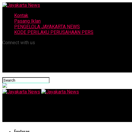
Kontak
Pasang Iklan
PENGELOLA JAYAKARTA NEWS
KODE PERILAKU PERUSAHAAN PERS
Connect with us
Jayakarta News
Perempuan Indonesia Pilih Ganjar Senam Bersama Mbak Trini &
Features