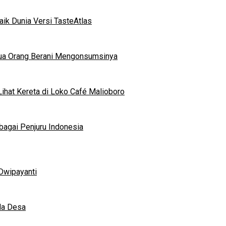
ik Dunia Versi TasteAtlas
mua Orang Berani Mengonsumsinya
ihat Kereta di Loko Café Malioboro
bagai Penjuru Indonesia
Dwipayanti
da Desa