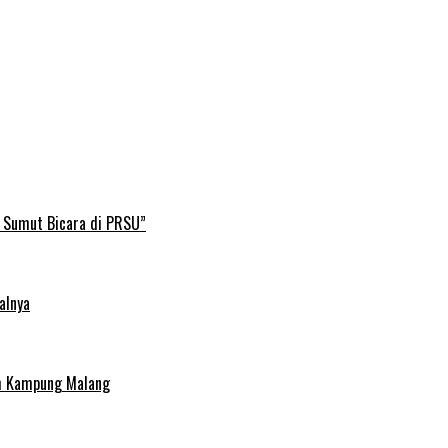
B Sumut Bicara di PRSU”
alnya
uh Kampung Malang