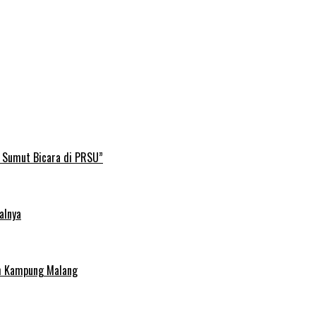
B Sumut Bicara di PRSU”
alnya
uh Kampung Malang