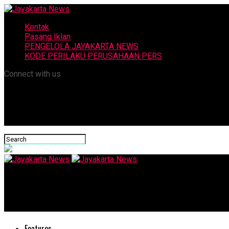
Kontak
Pasang Iklan
PENGELOLA JAYAKARTA NEWS
KODE PERILAKU PERUSAHAAN PERS
Connect with us
Jayakarta News
Pengamat: Ganjar Cari Pasangan yang Tepat
Features