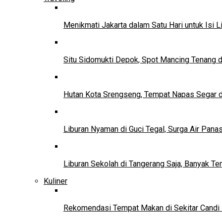
Menikmati Jakarta dalam Satu Hari untuk Isi L
Situ Sidomukti Depok, Spot Mancing Tenang 
Hutan Kota Srengseng, Tempat Napas Segar di
Liburan Nyaman di Guci Tegal, Surga Air Pana
Liburan Sekolah di Tangerang Saja, Banyak Te
Kuliner
Rekomendasi Tempat Makan di Sekitar Candi