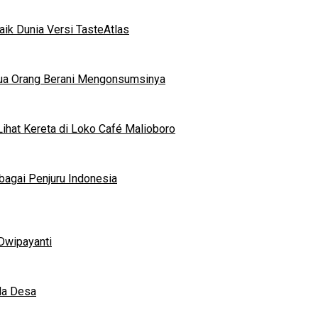
ik Dunia Versi TasteAtlas
mua Orang Berani Mengonsumsinya
ihat Kereta di Loko Café Malioboro
bagai Penjuru Indonesia
Dwipayanti
da Desa