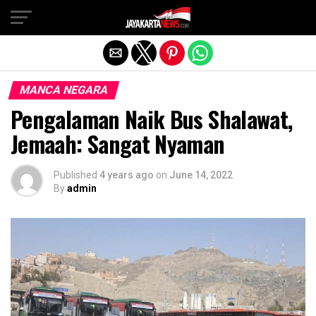
Exit mobile version
MANCA NEGARA
Pengalaman Naik Bus Shalawat,
Jemaah: Sangat Nyaman
Published
4 years ago
on
June 14, 2022
By
admin