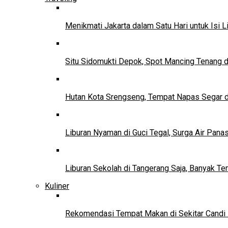
Menikmati Jakarta dalam Satu Hari untuk Isi L
Situ Sidomukti Depok, Spot Mancing Tenang 
Hutan Kota Srengseng, Tempat Napas Segar di
Liburan Nyaman di Guci Tegal, Surga Air Pana
Liburan Sekolah di Tangerang Saja, Banyak Te
Kuliner
Rekomendasi Tempat Makan di Sekitar Candi