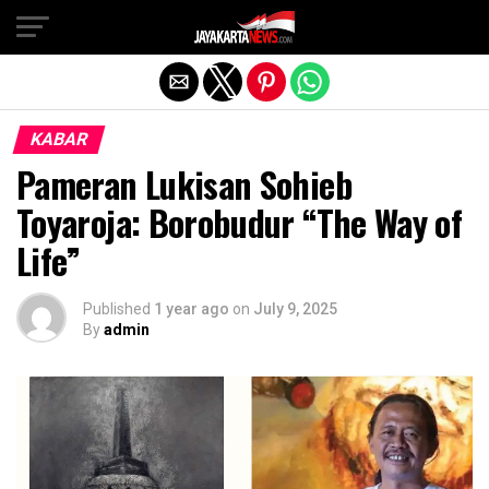
Exit mobile version
KABAR
Pameran Lukisan Sohieb
Toyaroja: Borobudur “The Way of
Life”
Published
1 year ago
on
July 9, 2025
By
admin