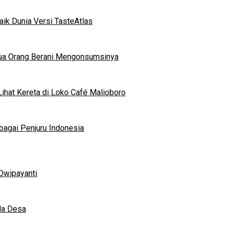
ik Dunia Versi TasteAtlas
mua Orang Berani Mengonsumsinya
ihat Kereta di Loko Café Malioboro
bagai Penjuru Indonesia
Dwipayanti
da Desa