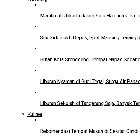
Menikmati Jakarta dalam Satu Hari untuk Isi L
Situ Sidomukti Depok, Spot Mancing Tenang 
Hutan Kota Srengseng, Tempat Napas Segar di
Liburan Nyaman di Guci Tegal, Surga Air Pana
Liburan Sekolah di Tangerang Saja, Banyak Te
Kuliner
Rekomendasi Tempat Makan di Sekitar Candi