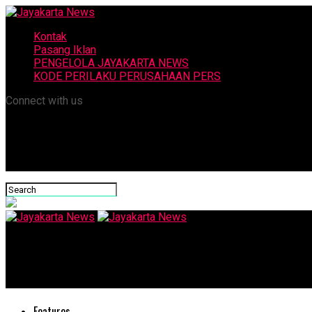
Kontak
Pasang Iklan
PENGELOLA JAYAKARTA NEWS
KODE PERILAKU PERUSAHAAN PERS
Connect with us
Jayakarta News
Paket Insentif Kinerja Pariwisata di Tengah Wabah Corona
Features