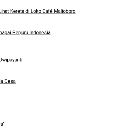
ihat Kereta di Loko Café Malioboro
bagai Penjuru Indonesia
Dwipayanti
da Desa
a”