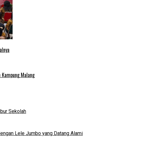
alnya
uh Kampung Malang
ibur Sekolah
dengan Lele Jumbo yang Datang Alami