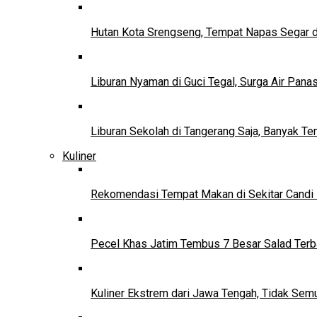
Hutan Kota Srengseng, Tempat Napas Segar di
Liburan Nyaman di Guci Tegal, Surga Air Pana
Liburan Sekolah di Tangerang Saja, Banyak Te
Kuliner
Rekomendasi Tempat Makan di Sekitar Candi
Pecel Khas Jatim Tembus 7 Besar Salad Terba
Kuliner Ekstrem dari Jawa Tengah, Tidak Se