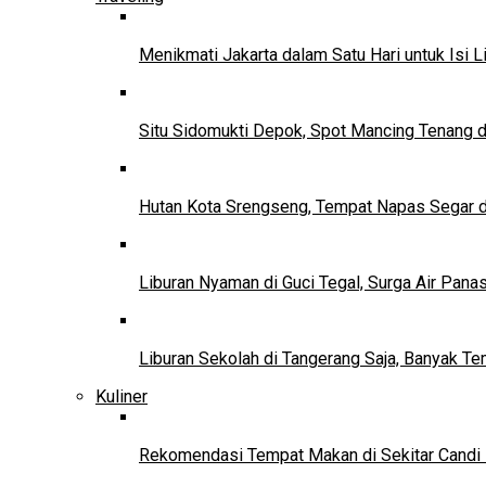
Menikmati Jakarta dalam Satu Hari untuk Isi L
Situ Sidomukti Depok, Spot Mancing Tenang 
Hutan Kota Srengseng, Tempat Napas Segar di
Liburan Nyaman di Guci Tegal, Surga Air Pana
Liburan Sekolah di Tangerang Saja, Banyak Te
Kuliner
Rekomendasi Tempat Makan di Sekitar Candi