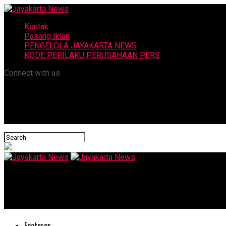
Kontak
Pasang Iklan
PENGELOLA JAYAKARTA NEWS
KODE PERILAKU PERUSAHAAN PERS
Connect with us
Jayakarta News
Nakes Libur adalah Wajib
Features