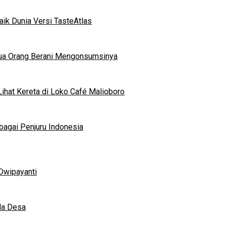
ik Dunia Versi TasteAtlas
mua Orang Berani Mengonsumsinya
ihat Kereta di Loko Café Malioboro
bagai Penjuru Indonesia
Dwipayanti
da Desa