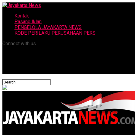
Kontak
Pasang Iklan
PENGELOLA JAYAKARTA NEWS
KODE PERILAKU PERUSAHAAN PERS
Connect with us