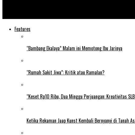
Jayakarta News
Masakan Padang Jadi Favorit di Festival Asian Eats, Filipina
Features
“Bambang Ekalaya” Malam ini Memotong Ibu Jarinya
“Rumah Sakit Jiwa”: Kritik atau Ramalan?
“Keset Rp10 Ribu, Dua Minggu Perjuangan: Kreativitas SL
Ketika Rekaman Jaap Kunst Kembali Bernyanyi di Tanah As