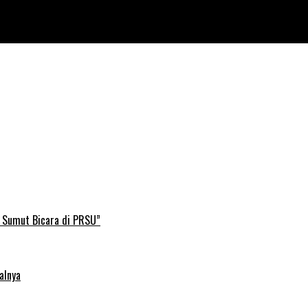
B Sumut Bicara di PRSU”
alnya