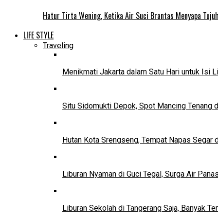
Hatur Tirta Wening, Ketika Air Suci Brantas Menyapa Tuj
LIFE STYLE
Traveling
Menikmati Jakarta dalam Satu Hari untuk Isi L
Situ Sidomukti Depok, Spot Mancing Tenang 
Hutan Kota Srengseng, Tempat Napas Segar di
Liburan Nyaman di Guci Tegal, Surga Air Pana
Liburan Sekolah di Tangerang Saja, Banyak Te