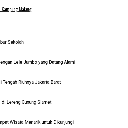
uh Kampung Malang
ibur Sekolah
dengan Lele Jumbo yang Datang Alami
 Tengah Riuhnya Jakarta Barat
s di Lereng Gunung Slamet
mpat Wisata Menarik untuk Dikunjungi