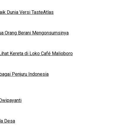
ik Dunia Versi TasteAtlas
mua Orang Berani Mengonsumsinya
ihat Kereta di Loko Café Malioboro
bagai Penjuru Indonesia
Dwipayanti
da Desa