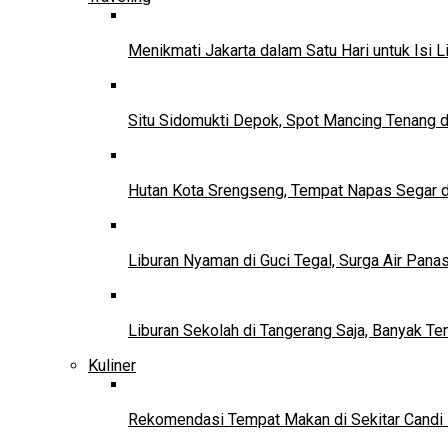
Menikmati Jakarta dalam Satu Hari untuk Isi L
Situ Sidomukti Depok, Spot Mancing Tenang 
Hutan Kota Srengseng, Tempat Napas Segar di
Liburan Nyaman di Guci Tegal, Surga Air Pana
Liburan Sekolah di Tangerang Saja, Banyak Te
Kuliner
Rekomendasi Tempat Makan di Sekitar Candi