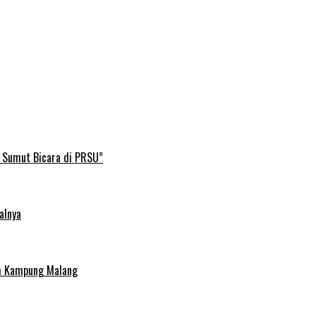
B Sumut Bicara di PRSU”
alnya
uh Kampung Malang