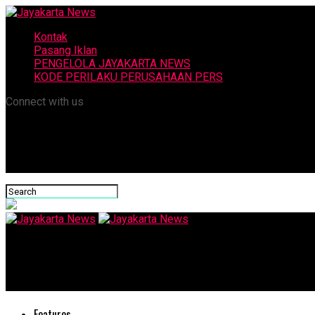
Kontak
Pasang Iklan
PENGELOLA JAYAKARTA NEWS
KODE PERILAKU PERUSAHAAN PERS
Connect with us
Jayakarta News
Komisi XI Harap BPK Dapat Ukur Kinerja Penggunaan Anggaran
Features