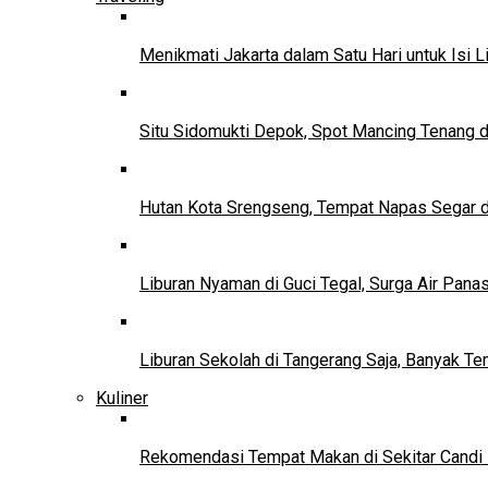
Menikmati Jakarta dalam Satu Hari untuk Isi L
Situ Sidomukti Depok, Spot Mancing Tenang 
Hutan Kota Srengseng, Tempat Napas Segar di
Liburan Nyaman di Guci Tegal, Surga Air Pana
Liburan Sekolah di Tangerang Saja, Banyak Te
Kuliner
Rekomendasi Tempat Makan di Sekitar Candi