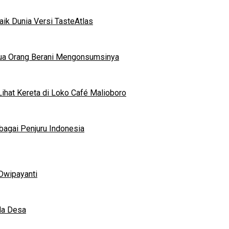
ik Dunia Versi TasteAtlas
mua Orang Berani Mengonsumsinya
ihat Kereta di Loko Café Malioboro
bagai Penjuru Indonesia
Dwipayanti
da Desa