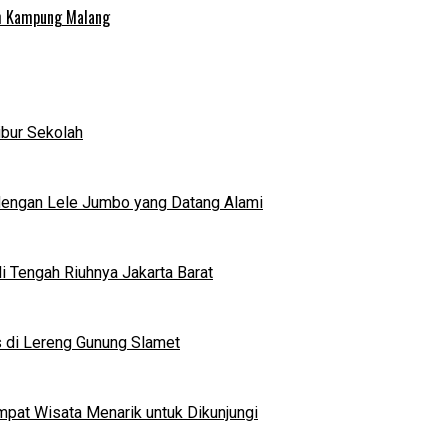
uh Kampung Malang
ibur Sekolah
dengan Lele Jumbo yang Datang Alami
 Tengah Riuhnya Jakarta Barat
s di Lereng Gunung Slamet
mpat Wisata Menarik untuk Dikunjungi