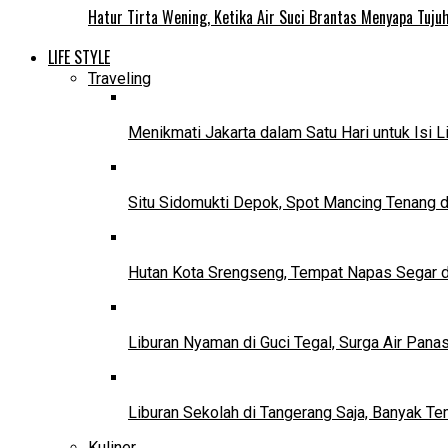
Hatur Tirta Wening, Ketika Air Suci Brantas Menyapa Tuj
LIFE STYLE
Traveling
Menikmati Jakarta dalam Satu Hari untuk Isi L
Situ Sidomukti Depok, Spot Mancing Tenang 
Hutan Kota Srengseng, Tempat Napas Segar di
Liburan Nyaman di Guci Tegal, Surga Air Pana
Liburan Sekolah di Tangerang Saja, Banyak Te
Kuliner