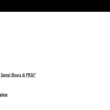
B Sumut Bicara di PRSU”
alnya