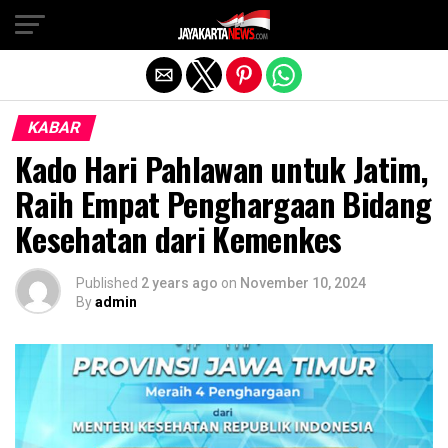
Exit mobile version
KABAR
Kado Hari Pahlawan untuk Jatim,
Raih Empat Penghargaan Bidang
Kesehatan dari Kemenkes
Published
2 years ago
on
November 10, 2024
By
admin