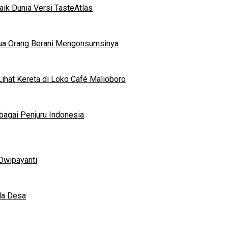
ik Dunia Versi TasteAtlas
mua Orang Berani Mengonsumsinya
ihat Kereta di Loko Café Malioboro
bagai Penjuru Indonesia
Dwipayanti
da Desa