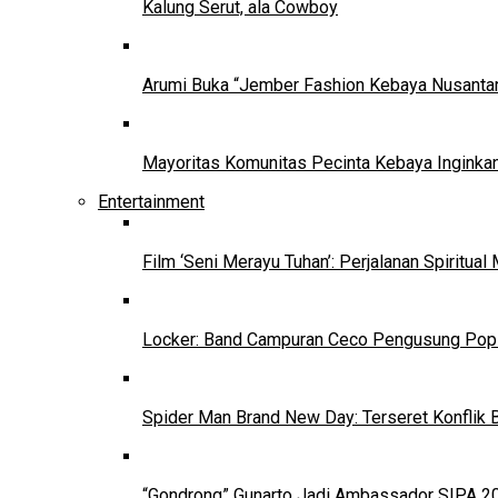
Kalung Serut, ala Cowboy
Arumi Buka “Jember Fashion Kebaya Nusantar
Mayoritas Komunitas Pecinta Kebaya Inginkan
Entertainment
Film ‘Seni Merayu Tuhan’: Perjalanan Spiritu
Locker: Band Campuran Ceco Pengusung Pop 
Spider Man Brand New Day: Terseret Konflik 
“Gondrong” Gunarto Jadi Ambassador SIPA 2