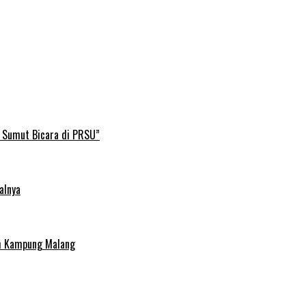
B Sumut Bicara di PRSU”
alnya
uh Kampung Malang