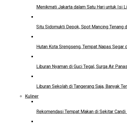
Menikmati Jakarta dalam Satu Hari untuk Isi L
Situ Sidomukti Depok, Spot Mancing Tenang 
Hutan Kota Srengseng, Tempat Napas Segar di
Liburan Nyaman di Guci Tegal, Surga Air Pana
Liburan Sekolah di Tangerang Saja, Banyak Te
Kuliner
Rekomendasi Tempat Makan di Sekitar Candi