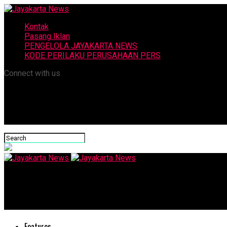
Kontak
Pasang Iklan
PENGELOLA JAYAKARTA NEWS
KODE PERILAKU PERUSAHAAN PERS
Connect with us
Jayakarta News
Genta Sriwijaya Kisah Perjalanan Spiritual Raja Sriwijaya
Features