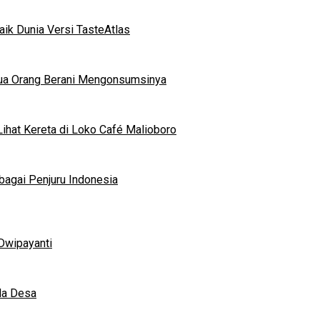
ik Dunia Versi TasteAtlas
mua Orang Berani Mengonsumsinya
ihat Kereta di Loko Café Malioboro
bagai Penjuru Indonesia
Dwipayanti
da Desa