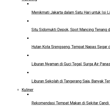
Menikmati Jakarta dalam Satu Hari untuk Isi L
Situ Sidomukti Depok, Spot Mancing Tenang 
Hutan Kota Srengseng, Tempat Napas Segar di
Liburan Nyaman di Guci Tegal, Surga Air Pana
Liburan Sekolah di Tangerang Saja, Banyak Te
Kuliner
Rekomendasi Tempat Makan di Sekitar Candi