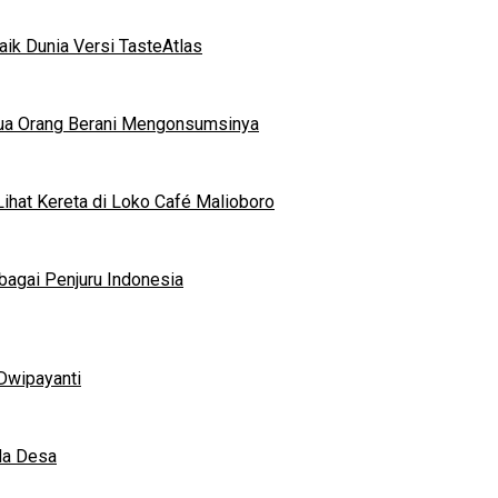
ik Dunia Versi TasteAtlas
mua Orang Berani Mengonsumsinya
ihat Kereta di Loko Café Malioboro
bagai Penjuru Indonesia
Dwipayanti
da Desa