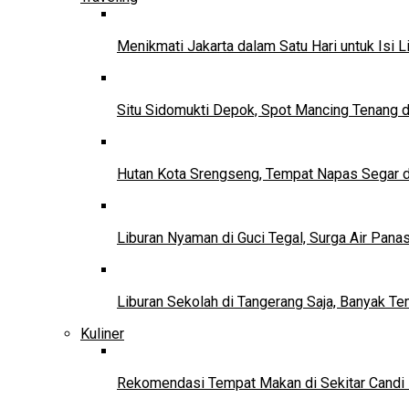
Menikmati Jakarta dalam Satu Hari untuk Isi L
Situ Sidomukti Depok, Spot Mancing Tenang 
Hutan Kota Srengseng, Tempat Napas Segar di
Liburan Nyaman di Guci Tegal, Surga Air Pana
Liburan Sekolah di Tangerang Saja, Banyak Te
Kuliner
Rekomendasi Tempat Makan di Sekitar Candi