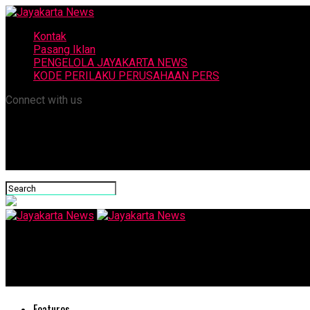
Kontak
Pasang Iklan
PENGELOLA JAYAKARTA NEWS
KODE PERILAKU PERUSAHAAN PERS
Connect with us
Jayakarta News
Djohermasyah Djohan Harap Pemimpin yang Maju Pilkada Sosok 
Features