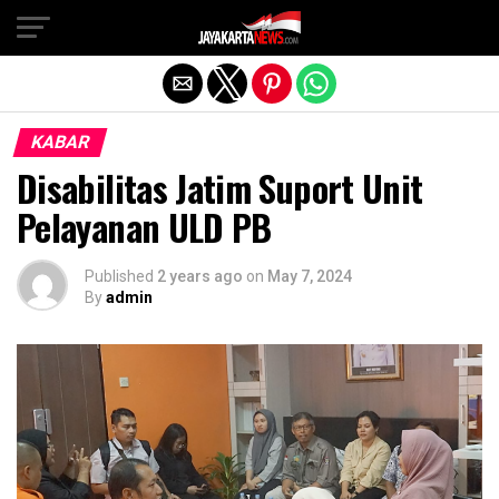
Exit mobile version
KABAR
Disabilitas Jatim Suport Unit
Pelayanan ULD PB
Published
2 years ago
on
May 7, 2024
By
admin