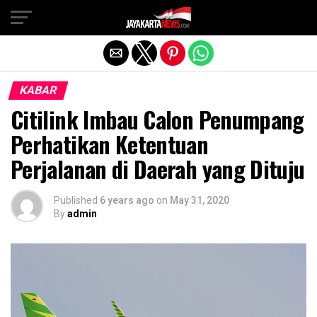
Exit mobile version
KABAR
Citilink Imbau Calon Penumpang
Perhatikan Ketentuan
Perjalanan di Daerah yang Dituju
Published
6 years ago
on
May 31, 2020
By
admin