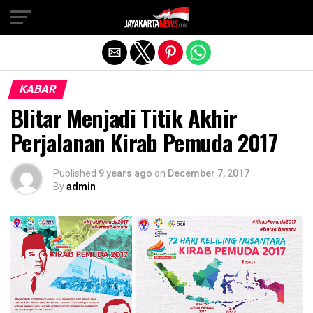
Exit mobile version
KABAR
Blitar Menjadi Titik Akhir
Perjalanan Kirab Pemuda 2017
Published
9 years ago
on
December 7, 2017
By
admin