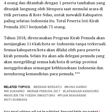
4 orang dan ditambah dengan 1 peserta tambahan yang
ditunjuk langsung oleh Menpora saat memulai acara di
titik pertama di Rote Ndao, untuk mewakili Kabupaten
paling selatan Indonesia itu. Total Peserta Inti Kirab
Pemuda 2017 berjumlah 73 orang.
Tahun 2018, direncanakan Program Kirab Pemuda akan
menjangkau 514 kab/kota se-Indonesia tanpa terkecuali.
Semua kabupaten/kota akan dilalui oleh para peserta
kirab pemuda. Selain itu akan ada delegasi pemuda yang
akan mengelilingi semua kab/kota di setiap provinsi
menggelorakan semangat kebhinnekaan Indonesia dan
mendorong kemandirian para pemuda. ***
RELATED TOPICS:
BERANI BERSATU
BUNG KARNO
IR SUKARNO
KIRAB PEMUDA 2017
LAPANGAN KANIGORO
MAYJEN TNI YOEDHI SWASTONO
PUAN MAHARANI
SITI NURBAYA
Your email address will not be published.
Required fields are marked
*