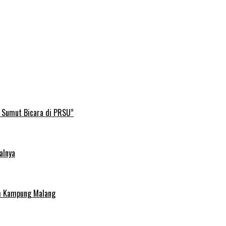
B Sumut Bicara di PRSU”
alnya
uh Kampung Malang