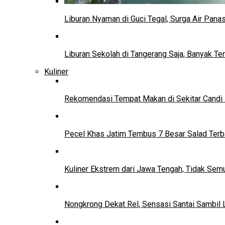
Liburan Nyaman di Guci Tegal, Surga Air Pana
Liburan Sekolah di Tangerang Saja, Banyak Te
Kuliner
Rekomendasi Tempat Makan di Sekitar Candi
Pecel Khas Jatim Tembus 7 Besar Salad Terba
Kuliner Ekstrem dari Jawa Tengah, Tidak Se
Nongkrong Dekat Rel, Sensasi Santai Sambil L