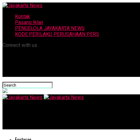
Kontak
Pasang Iklan
PENGELOLA JAYAKARTA NEWS
KODE PERILAKU PERUSAHAAN PERS
Connect with us
Jayakarta News
Apresiasi Santunan Anak Yatim IKAPTK , Pj Adhy Berharap Jadi 
Features