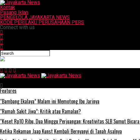
Kontak
Pasang Iklan
PENGELOLA JAYAKARTA NEWS
KODE PERILAKU PERUSAHAAN PERS
Connect with us
Jayakarta News
Features
“Bambang Ekalaya” Malam ini Memotong Ibu Jarinya
“Rumah Sakit Jiwa”: Kritik atau Ramalan?
“Keset Rp10 Ribu, Dua Minggu Perjuangan: Kreativitas SLB Sumut Bicara
Ketika Rekaman Jaap Kunst Kembali Bernyanyi di Tanah Asalnya