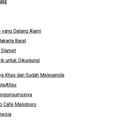
lang
 yang Datang Alami
akarta Barat
g Slamet
k untuk Dikunjungi
nya Khas dan Sudah Melegenda
steAtlas
Mengonsumsinya
ko Café Malioboro
onesia