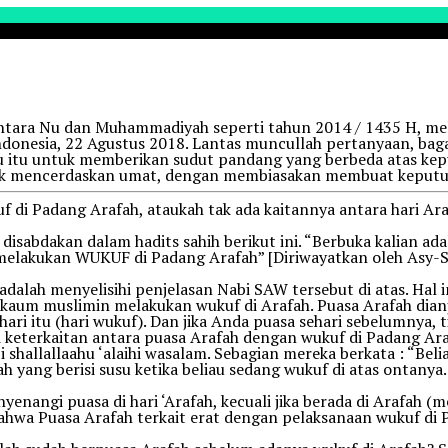
n antara Nu dan Muhammadiyah seperti tahun 2014 / 1435 H, me
Indonesia, 22 Agustus 2018. Lantas muncullah pertanyaan, ba
aktu itu untuk memberikan sudut pandang yang berbeda atas ke
k mencerdaskan umat, dengan membiasakan membuat keputusa
f di Padang Arafah, ataukah tak ada kaitannya antara hari Ar
isabdakan dalam hadits sahih berikut ini. “Berbuka kalian adal
 melakukan WUKUF di Padang Arafah” [Diriwayatkan oleh Asy-S
alah menyelisihi penjelasan Nabi SAW tersebut di atas. Hal i
 kaum muslimin melakukan wukuf di Arafah. Puasa Arafah dianju
ari itu (hari wukuf). Dan jika Anda puasa sehari sebelumnya, 
li keterkaitan antara puasa Arafah dengan wukuf di Padang Ar
 shallallaahu ‘alaihi wasalam. Sebagian mereka berkata : “Belia
 yang berisi susu ketika beliau sedang wukuf di atas ontanya
enangi puasa di hari ‘Arafah, kecuali jika berada di Arafah (m
ri bahwa Puasa Arafah terkait erat dengan pelaksanaan wukuf 