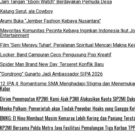
Jam Tangan “Eboni Watch” Berdayakan Pemuda Desa
Kalung Serut, ala Cowboy
Arumi Buka “Jember Fashion Kebaya Nusantara”
Mayoritas Komunitas Pecinta Kebaya Inginkan Indonesia Ikut J
Entertainment
Film ‘Seni Merayu Tuhan’: Perjalanan Spiritual Mencari Makna K
Locker: Band Campuran Ceco Pengusung Pop Kreatif
Spider Man Brand New Day: Terseret Konflik Baru
“Gondrong” Gunarto Jadi Ambassador SIPA 2026
12 IPA 4: Romantisme SMA Menghadapi Stigma dan Menemukan
Kabar
Dirjen Penempatan KP2MI: Kami Ajak P3MI Alokasikan Kuota SIP2MI Duk
Menko Polkam: Pemerintah akan Tindak Penyebar Hoaks yang Ganggu Kete
BMKG: El Nino Membuat Musim Kemarau Lebih Kering dan Panjang Teru
KP2MI Bersama Polda Metro Jaya Fasilitasi Pemulangan Tiga Korban TPP