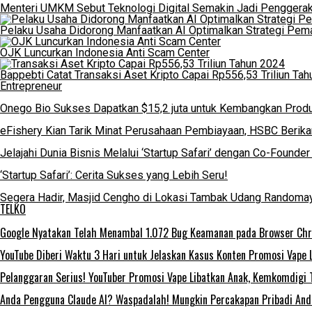
Menteri UMKM Sebut Teknologi Digital Semakin Jadi Penggera
Pelaku Usaha Didorong Manfaatkan AI Optimalkan Strategi Pem
OJK Luncurkan Indonesia Anti Scam Center
Bappebti Catat Transaksi Aset Kripto Capai Rp556,53 Triliun Ta
Entrepreneur
Onego Bio Sukses Dapatkan $15,2 juta untuk Kembangkan Produ
eFishery Kian Tarik Minat Perusahaan Pembiayaan, HSBC Berikan
Jelajahi Dunia Bisnis Melalui ‘Startup Safari’ dengan Co-Foun
‘Startup Safari’: Cerita Sukses yang Lebih Seru!
Segera Hadir, Masjid Cengho di Lokasi Tambak Udang Randoma
TELKO
Google Nyatakan Telah Menambal 1.072 Bug Keamanan pada Browser Ch
YouTube Diberi Waktu 3 Hari untuk Jelaskan Kasus Konten Promosi Vape 
Pelanggaran Serius! YouTuber Promosi Vape Libatkan Anak, Kemkomdigi 
Anda Pengguna Claude AI? Waspadalah! Mungkin Percakapan Pribadi Anda