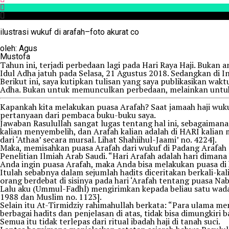
ilustrasi wukuf di arafah–foto akurat co
oleh: Agus
Mustofa
Tahun ini, terjadi perbedaan lagi pada Hari Raya Haji. Buka
Idul Adha jatuh pada Selasa, 21 Agustus 2018. Sedangkan di 
Berikut ini, saya kutipkan tulisan yang saya publikasikan w
Adha. Bukan untuk memunculkan perbedaan, melainkan untu
Kapankah kita melakukan puasa Arafah? Saat jamaah haji wuku
pertanyaan dari pembaca buku-buku saya.
Jawaban Rasulullah sangat lugas tentang hal ini, sebagaimana d
kalian menyembelih, dan Arafah kalian adalah di HARI kalian
dari ‘Athaa’ secara mursal. Lihat Shahiihul-Jaami’ no. 4224].
Maka, memisahkan puasa Arafah dari wukuf di Padang Arafah ad
Penelitian Ilmiah Arab Saudi. “Hari Arafah adalah hari dimana
Anda ingin puasa Arafah, maka Anda bisa melakukan puasa di h
Itulah sebabnya dalam sejumlah hadits diceritakan berkali-ka
orang berdebat di sisinya pada hari ‘Arafah tentang puasa Nabi
Lalu aku (Ummul-Fadhl) mengirimkan kepada beliau satu wadah
1988 dan Muslim no. 1123].
Selain itu At-Tirmidziy rahimahullah berkata: “Para ulama meny
berbagai hadits dan penjelasan di atas, tidak bisa dimungki
Semua itu tidak terlepas dari ritual ibadah haji di tanah suci.