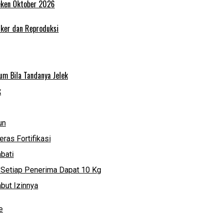
eken Oktober 2026
nker dan Reproduksi
um Bila Tandanya Jelek
k
un
ras Fortifikasi
bati
, Setiap Penerima Dapat 10 Kg
but Izinnya
e