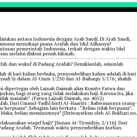
lainkan antara Indonesia dengan Arab Saudi. Di Arab Saudi,
gaimana menyikapi puasa Arafah dan Idul Adhanya?
putusan pemerintah Indonesia, terkait dengan waktu Idul
n melalui diskusi penuh hikmah.
afah dan wukuf di Padang Arafah? Demikianlah, sejumlah
ah di hari kalian berbuka, penyembelihan kalian adalah di hari
yaafi’iy dalam Al-Umm 1/230 dan Al-Baihaqiy 5/176; shahih
ni dipertegas oleh Lajnah Daimah alias Komite Fatwa dan
rkan, bagi orang yang tidak melakukan haji. Karena itu, jika
tidak masalah”. (Fatwa Lajnah Daimah, no. 4052)
afah. Dari Ummul-Fadhl binti Al-Haarits : Bahwasannya orang-
u berpuasa”. Sebagian lain berkata : “Beliau tidak berpuasa”.
. Maka, beliau meminumnya” [Diriwayatkan oleh Al-Bukhari no.
elaksanakan wuquf haji)” [Sunan At-Tirmidziy, 2/116]. Dari
di Padang Arafah. Termasuk waktu penyembelihan kurban.