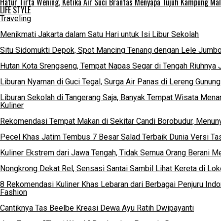
Hatur Tirta Wening, Ketika Air Suci Brantas Menyapa Tujuh Kampung Ma
LIFE STYLE
Traveling
Menikmati Jakarta dalam Satu Hari untuk Isi Libur Sekolah
Situ Sidomukti Depok, Spot Mancing Tenang dengan Lele Jumbo
Hutan Kota Srengseng, Tempat Napas Segar di Tengah Riuhnya J
Liburan Nyaman di Guci Tegal, Surga Air Panas di Lereng Gunun
Liburan Sekolah di Tangerang Saja, Banyak Tempat Wisata Menari
Kuliner
Rekomendasi Tempat Makan di Sekitar Candi Borobudur, Menu
Pecel Khas Jatim Tembus 7 Besar Salad Terbaik Dunia Versi Ta
Kuliner Ekstrem dari Jawa Tengah, Tidak Semua Orang Berani 
Nongkrong Dekat Rel, Sensasi Santai Sambil Lihat Kereta di Lo
8 Rekomendasi Kuliner Khas Lebaran dari Berbagai Penjuru Ind
Fashion
Cantiknya Tas Beelbe Kreasi Dewa Ayu Ratih Dwipayanti