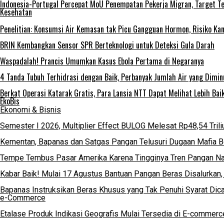
Indonesia-Portugal Percepat MoU Penempatan Pekerja Migran, Target T
Kesehatan
Penelitian: Konsumsi Air Kemasan tak Picu Gangguan Hormon, Risiko Ka
BRIN Kembangkan Sensor SPR Berteknologi untuk Deteksi Gula Darah
Waspadalah! Prancis Umumkan Kasus Ebola Pertama di Negaranya
4 Tanda Tubuh Terhidrasi dengan Baik, Perbanyak Jumlah Air yang Dimin
Berkat Operasi Katarak Gratis, Para Lansia NTT Dapat Melihat Lebih Bai
EkoBis
Ekonomi & Bisnis
Semester I 2026, Multiplier Effect BULOG Melesat Rp48,54 Trili
Kementan, Bapanas dan Satgas Pangan Telusuri Dugaan Mafia Be
Tempe Tembus Pasar Amerika Karena Tingginya Tren Pangan Na
Kabar Baik! Mulai 17 Agustus Bantuan Pangan Beras Disalurkan
Bapanas Instruksikan Beras Khusus yang Tak Penuhi Syarat Dica
e-Commerce
Etalase Produk Indikasi Geografis Mulai Tersedia di E-commerc