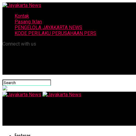
Kontak
Pasang Iklan
PENGELOLA JAYAKARTA NEWS
KODE PERILAKU PERUSAHAAN PERS
Connect with us
Jayakarta News
Kabar Baik dari Komisi II DPR: Tak akan Ada PHK Massal Tenag
Features