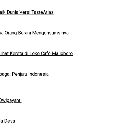
ik Dunia Versi TasteAtlas
mua Orang Berani Mengonsumsinya
ihat Kereta di Loko Café Malioboro
bagai Penjuru Indonesia
Dwipayanti
da Desa