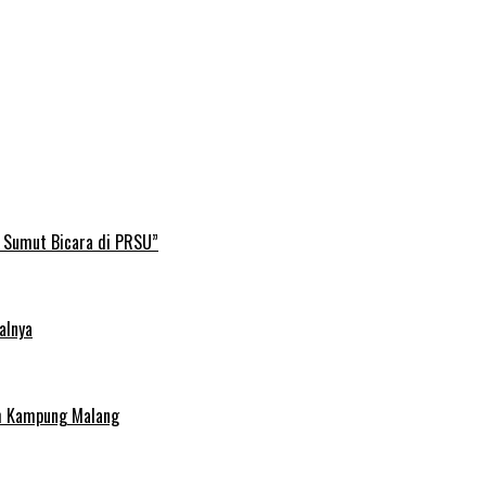
B Sumut Bicara di PRSU”
alnya
uh Kampung Malang