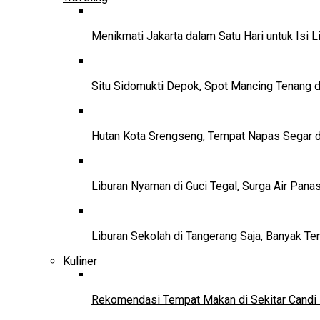
Menikmati Jakarta dalam Satu Hari untuk Isi L
Situ Sidomukti Depok, Spot Mancing Tenang 
Hutan Kota Srengseng, Tempat Napas Segar di
Liburan Nyaman di Guci Tegal, Surga Air Pana
Liburan Sekolah di Tangerang Saja, Banyak Te
Kuliner
Rekomendasi Tempat Makan di Sekitar Candi