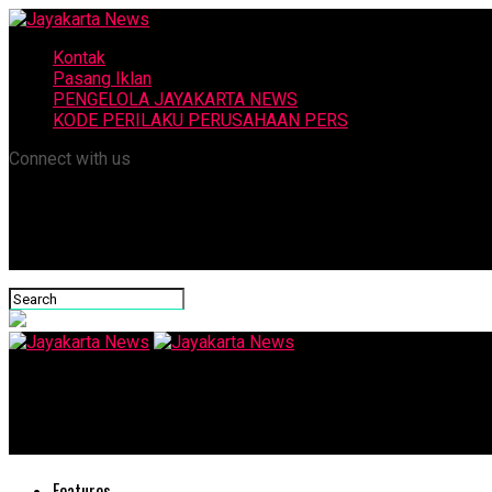
Kontak
Pasang Iklan
PENGELOLA JAYAKARTA NEWS
KODE PERILAKU PERUSAHAAN PERS
Connect with us
Jayakarta News
Webinar di Surabaya Lagi
Features