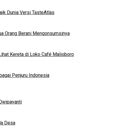
ik Dunia Versi TasteAtlas
mua Orang Berani Mengonsumsinya
ihat Kereta di Loko Café Malioboro
bagai Penjuru Indonesia
Dwipayanti
da Desa