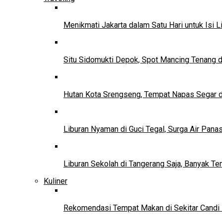
Menikmati Jakarta dalam Satu Hari untuk Isi L
Situ Sidomukti Depok, Spot Mancing Tenang 
Hutan Kota Srengseng, Tempat Napas Segar di
Liburan Nyaman di Guci Tegal, Surga Air Pana
Liburan Sekolah di Tangerang Saja, Banyak Te
Kuliner
Rekomendasi Tempat Makan di Sekitar Candi