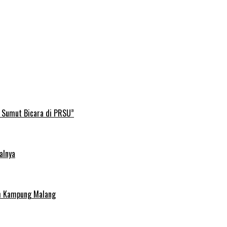
B Sumut Bicara di PRSU”
alnya
uh Kampung Malang