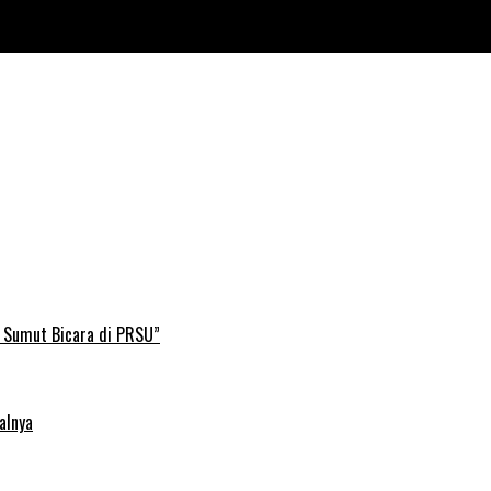
 Maaf
B Sumut Bicara di PRSU”
alnya