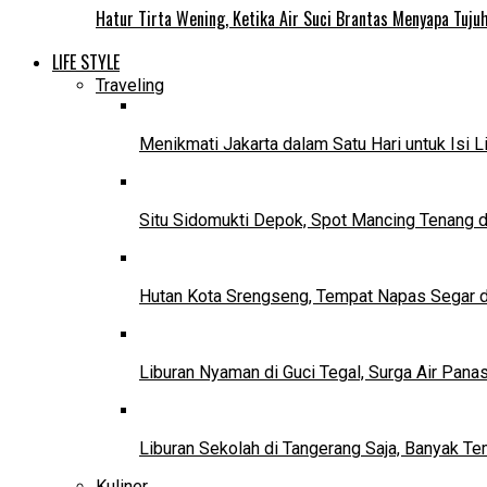
Hatur Tirta Wening, Ketika Air Suci Brantas Menyapa Tuj
LIFE STYLE
Traveling
Menikmati Jakarta dalam Satu Hari untuk Isi L
Situ Sidomukti Depok, Spot Mancing Tenang 
Hutan Kota Srengseng, Tempat Napas Segar di
Liburan Nyaman di Guci Tegal, Surga Air Pana
Liburan Sekolah di Tangerang Saja, Banyak Te
Kuliner