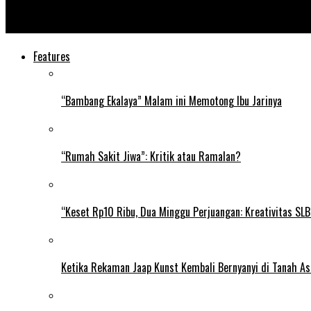
Soal Tim Indonesia Patriots Positif Covid, Manajer: Kami Mohon
Features
“Bambang Ekalaya” Malam ini Memotong Ibu Jarinya
“Rumah Sakit Jiwa”: Kritik atau Ramalan?
“Keset Rp10 Ribu, Dua Minggu Perjuangan: Kreativitas SL
Ketika Rekaman Jaap Kunst Kembali Bernyanyi di Tanah As