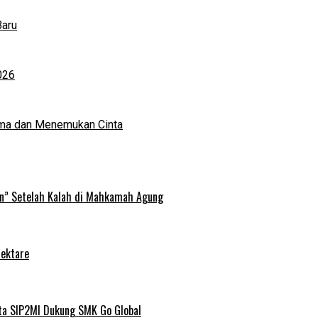
Baru
026
ma dan Menemukan Cinta
an” Setelah Kalah di Mahkamah Agung
Hektare
ta SIP2MI Dukung SMK Go Global