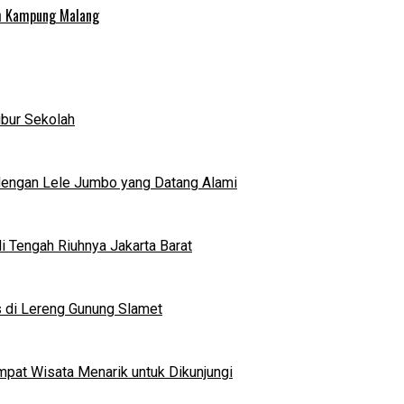
uh Kampung Malang
ibur Sekolah
dengan Lele Jumbo yang Datang Alami
 Tengah Riuhnya Jakarta Barat
s di Lereng Gunung Slamet
mpat Wisata Menarik untuk Dikunjungi