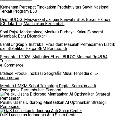
Kementan Percepat Tingkatkan Produktivitas Sawit Nasional
Terkait Program B50
Dirut BULOG: Masyarakat Jangan Khawatir Stok Beras Hampir
5,3 Juta Ton, Masih akan Bertambah
Soal Pajak Marketplace, Menkeu Purbaya: Kalau Ekonomi
Membaik Baru Dikenakan!
Bahlil Ungkap 2 Instruksi Presiden: Masalah Pemadaman Listrik
dan Stabilitas Harga BBM Bersubsidi
Semester I 2026, Multiplier Effect BULOG Melesat Rp48,54
Triliun
e-Commerce
Etalase Produk Indikasi Geografis Mulai Tersedia di E-
commerce
Menteri UMKM Sebut Teknologi Digital Semakin Jadi
Penggerak Pertumbuhan Ekonomi
Pelaku Usaha Didorong Manfaatkan AI Optimalkan Strategi
Pemasaran
OJK Luncurkan Indonesia Anti Scam Center