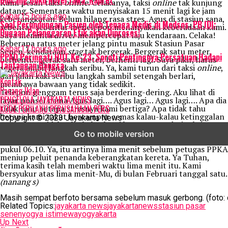
Bincang Buku Novel Jawa ‘Kajiret’
Kami pesan taksi
online
. Celakanya, taksi
online
tak kunjung
datang. Sementara waktu menyisakan 15 menit lagi ke jam
Kabar
15 hours ago
keberangkatan. Belum hilang rasa stres, Agus di stasiun sana,
Soal Perundungan Pasien oleh Tenaga Medis di Medsos, PB IDI:
sebentar-sebentar menelepon menanyakan keberadaan kami.
Dugaan Pelanggaran Etik akan Diproses!
Saya meminta
driver
mempercepat laju kendaraan. Celaka!
Beberapa ratus meter jelang pintu masuk Stasiun Pasar
Kabar
17 hours ago
Senen, kendaraan
stag
tak bergerak. Bergerak satu meter,
PPAD Peringati HUT Ke-23, Soroti Pentingnya Persatuan Hadapi
berhenti… gerak satu meter, berhenti lagi. Saya pikir, harus
Tantangan Bangsa
segera ambil langkah seribu. Ya, kami turun dari taksi
online
,
dan jalan kaki seribu langkah sambil setengah berlari,
Kontak
membawa bawaan yang tidak sedikit.
Pasang Iklan
Telepon genggam terus saja berdering-dering. Aku lihat di
PENGELOLA JAYAKARTA NEWS
layar ponsel nama Agus lagi…. Agus lagi… Agus lagi…. Apa dia
tidak tahu betapa stresnya kami bertiga? Apa tidak tahu
KODE PERILAKU PERUSAHAAN PERS
betapa kami takut bercampur cemas kalau-kalau ketinggalan
Copyright © 2023 Jayakarta News
sepur? Apa tidak tahu kalau kami harus turun dari taksi
online
dan setengah berlari untuk bisa tiba tepat waktu?
Go to mobile version
Akhirnya, kami tiba di mulut pintu stasiun. Waktu menunjuk
pukul 06.10. Ya, itu artinya lima menit sebelum petugas PPKA
meniup peluit penanda keberangkatan kereta. Ya Tuhan,
terima kasih telah memberi waktu lima menit itu. Kami
bersyukur atas lima menit-Mu, di bulan Februari tanggal satu.
(nanang s)
Masih sempat berfoto bersama sebelum masuk gerbong. (foto: 
Related Topics:
jayakarta news
jayakartanews
stasiun pasar
senen
yogya istimewa
yogyakarta
Up Next