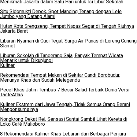
Menikmati Jakarta dalam Satu Hari untuk Isi Libur Sekolah
Situ Sidomukti Depok, Spot Mancing Tenang dengan Lele
Jumbo yang Datang Alami
Hutan Kota Srengseng, Tempat Napas Segar di Tengah Riuhnya
Jakarta Barat
Liburan Nyaman di Guci Tegal, Surga Air Panas di Lereng Gunung
Slamet
Liburan Sekolah di Tangerang Saja, Banyak Tempat Wisata
Menarik untuk Dikunjungi
Kuliner
Rekomendasi Tempat Makan di Sekitar Candi Borobudur,
Menunya Khas dan Sudah Melegenda
Pecel Khas Jatim Tembus 7 Besar Salad Terbaik Dunia Versi
TasteAtlas
Kuliner Ekstrem dari Jawa Tengah, Tidak Semua Orang Berani
Mengonsumsinya
Nongkrong Dekat Rel, Sensasi Santai Sambil Lihat Kereta di
Loko Café Malioboro
8 Rekomendasi Kuliner Khas Lebaran dari Berbagai Penjuru