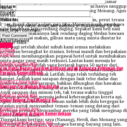
hingga tamu-tamu hotel yang lain menutup pintu kamar
lantaran aroma durian yang menyengat. Kami hanya sanggup
Name
*
menghabiskan satu toples durian bawaan bang Monang. Agus
Email
*
saya lihat yang paling banyak makan durian.
Habis santap durian dan waktu semakin malam, perut terasa
Website
lapar. Pucuk dicinta ulam pun tiba, Monang masih membawa
Save my name, email, and website in this browser for the
satu bingkisan lagi: rendang daging. Sepakat kami beli nasi
next time I comment.
putih, dan memakannya lauk rendang daging Medan bawaan
Monang. Selesai makan, giliran mata yang minta diantar ke
Advertisement
tempat tidur.
Latest
Pagi-pagi setelah sholat subuh kami semua melakukan
Popular
persiapan berangkat ke stasiun. Selesai mandi dan berpakaian
Videos
rapi, kami membangunkan pegawai hotel untuk membukakan
pintu pagar yang masih terkunci. Lantas kami menuju ke
Kabar
10 hours ago
rumah saudara Latifah yang berjarak hanya 50 meter dari
Tim Bakti Negeri Bagikan Bantuan untuk Keluarga Pahlawan dan
hotel kami menginap. Dan ternyata di sana sudah disiapkan
Perintis Kemerdekaan
sarapan pagi oleh kakak Latifah. Juga telah terhidang teh
hangat. Jadilah kami sarapan dengan lauk telor dadar dan
Kolom
12 hours ago
tumis kacang. Sisa sarapan, bahkan dibungkus dan bawakan
Bentang Peradaban Nusantara
sebagai bekal makan siang di atas kereta nanti.
Asyik sarapan dan minum teh, tak terasa waktu tinggal
Kabar
12 hours ago
belasan menit lagi menuju jadwal keberangkatan kereta api.
Umbul Kidung Puja Mantra #3
Agus, Elty, dan beberapa teman sudah lebih dulu bergegas ke
stasiun untuk menyambut teman-teman yang datang dari
Kolom
12 hours ago
berbagai penjuru. Menyambut mereka yang tidak menginap di
Puasa Panjang di Bulan Kemerdekaan
hotel dekat stasiun.
Tinggal kami bertiga: saya (Nanang), Herdi, dan Monang yang
Buku & Sastra
12 hours ago
berangkat belakangan, membawa barang-barang yang lain.