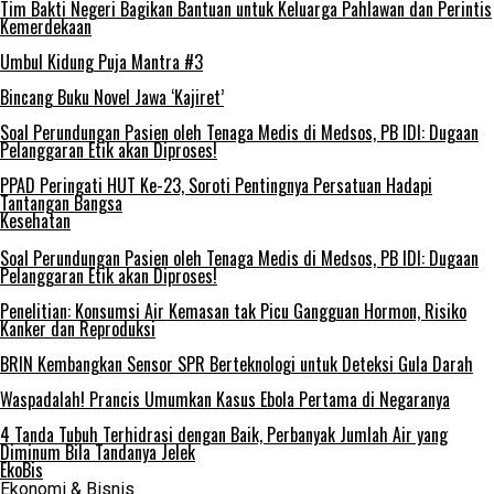
Tim Bakti Negeri Bagikan Bantuan untuk Keluarga Pahlawan dan Perintis
Kemerdekaan
Umbul Kidung Puja Mantra #3
Bincang Buku Novel Jawa ‘Kajiret’
Soal Perundungan Pasien oleh Tenaga Medis di Medsos, PB IDI: Dugaan
Pelanggaran Etik akan Diproses!
PPAD Peringati HUT Ke-23, Soroti Pentingnya Persatuan Hadapi
Tantangan Bangsa
Kesehatan
Soal Perundungan Pasien oleh Tenaga Medis di Medsos, PB IDI: Dugaan
Pelanggaran Etik akan Diproses!
Penelitian: Konsumsi Air Kemasan tak Picu Gangguan Hormon, Risiko
Kanker dan Reproduksi
BRIN Kembangkan Sensor SPR Berteknologi untuk Deteksi Gula Darah
Waspadalah! Prancis Umumkan Kasus Ebola Pertama di Negaranya
4 Tanda Tubuh Terhidrasi dengan Baik, Perbanyak Jumlah Air yang
Diminum Bila Tandanya Jelek
EkoBis
Ekonomi & Bisnis