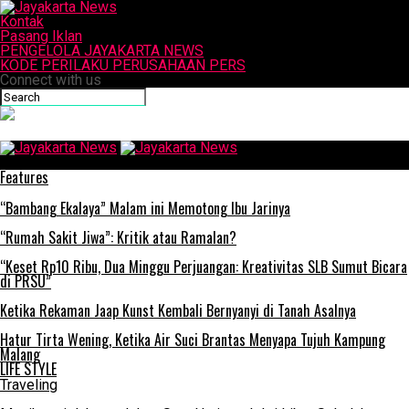
Kontak
Pasang Iklan
PENGELOLA JAYAKARTA NEWS
KODE PERILAKU PERUSAHAAN PERS
Connect with us
Jayakarta News
Features
“Bambang Ekalaya” Malam ini Memotong Ibu Jarinya
“Rumah Sakit Jiwa”: Kritik atau Ramalan?
“Keset Rp10 Ribu, Dua Minggu Perjuangan: Kreativitas SLB Sumut Bicara
di PRSU”
Ketika Rekaman Jaap Kunst Kembali Bernyanyi di Tanah Asalnya
Hatur Tirta Wening, Ketika Air Suci Brantas Menyapa Tujuh Kampung
Malang
LIFE STYLE
Traveling