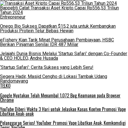
Bappebti Catat Transaksi Aset Kripto Capai Rp556,53 Triliun
Tahun 2024
Entrepreneur
Onego Bio Sukses Dapatkan $15,2 juta untuk Kembangkan
Produksi Protein Telur Bebas Hewan
eFishery Kian Tarik Minat Perusahaan Pembiayaan, HSBC
Berikan Pinjaman Senilai IDR 487 Miliar
Jelajahi Dunia Bisnis Melalui ‘Startup Safari’ dengan Co-Founder
& CEO HOLEO, Andre Husada
‘Startup Safari’: Cerita Sukses yang Lebih Seru!
Segera Hadir, Masjid Cengho di Lokasi Tambak Udang
Randomayang
TELKO
Google Nyatakan Telah Menambal 1.072 Bug Keamanan pada Browser
Chrome
YouTube Diberi Waktu 3 Hari untuk Jelaskan Kasus Konten Promosi Vape
Libatkan Anak-anak
Pelanggaran Serius! YouTuber Promosi Vape Libatkan Anak, Kemkomdigi
Tegur YouTube