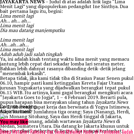
JAYAKARTA NEWS
– Judul di atas adalah lirik lagu “Lima
Menit Lagi” yang dipopulerkan pedangdut Ine Sinthya. Dua
bait pertama lagu itu, begini:
Lima menit lagi
Ah… ah… ah…
Lima menit lagi
Dia mau datang manjemputku
Lima menit lagi
Ah…ah…ah…
Lima menit lagi
Aduh aduh jadi salah tingkah
Ya, ini adalah kisah tentang waktu lima menit yang memacu
jantung lebih cepat dari sekadar lomba lari seratus meter.
Bahkan lebih dahsyat rasanya dibanding detik-detik jelang
“menembak kekasih”.
Betapa tidak, jika kami tidak tiba di Stasiun Pasar Senen pukul
06.10, hampir pasti kami ketinggalan Kereta Fajar Utama
jurusan Yogyakarta yang dijadwalkan berangkat tepat pukul
06.15 WIB. Itu artinya, kami gagal berangkat mengikuti acara
“Jayakarta Goes to Jogja”, 1 – 4 Februari 2019. Berarti pula,
pupus harapan bisa merayakan ulang tahun
Jayakarta News
ke-2, dibarengi rapat kerja dan berwisata di Yogya Istimewa.
Continue Reading
Siapa itu kami? Jumlahnya tiga orang: Saya (Nanang), Herdi,
Advertisement
dan Monang Sitohang. Saya dan Herdi tinggal di Jakarta,
sementara Monang, adalah wartawan
Jayakarta News
di
You may like
Medan, Sumatera Utara. Dia datang ke Jakarta khusus untuk
bisa mengikuti
gathering
di Yogya. Jika sampai terlambat,
Bunga Matahari Raksasa dan Sayap Malaikat Hadir di Prambanan, Sudah