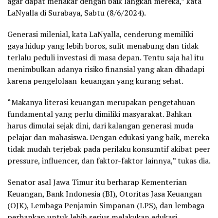
agar dapat menakar dengan baik langkah mereka,” kata
LaNyalla di Surabaya, Sabtu (8/6/2024).
Generasi milenial, kata LaNyalla, cenderung memiliki
gaya hidup yang lebih boros, sulit menabung dan tidak
terlalu peduli investasi di masa depan. Tentu saja hal itu
menimbulkan adanya risiko finansial yang akan dihadapi
karena pengelolaan keuangan yang kurang sehat.
“Makanya literasi keuangan merupakan pengetahuan
fundamental yang perlu dimiliki masyarakat. Bahkan
harus dimulai sejak dini, dari kalangan generasi muda
pelajar dan mahasiswa. Dengan edukasi yang baik, mereka
tidak mudah terjebak pada perilaku konsumtif akibat peer
pressure, influencer, dan faktor-faktor lainnya,” tukas dia.
Senator asal Jawa Timur itu berharap Kementerian
Keuangan, Bank Indonesia (BI), Otoritas Jasa Keuangan
(OJK), Lembaga Penjamin Simpanan (LPS), dan lembaga
perbankan untuk lebih serius melakukan edukasi