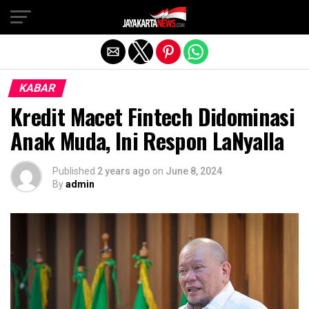
Exit mobile version
KABAR
Kredit Macet Fintech Didominasi
Anak Muda, Ini Respon LaNyalla
Published
2 years ago
on
June 8, 2024
By
admin