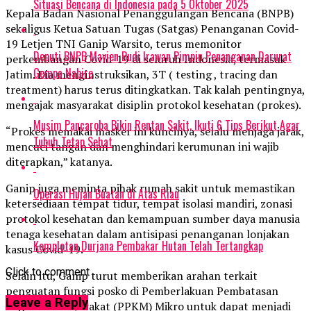
Situasi Bencana di Indonesia pada 5 Oktober 2025
Kepala Badan Nasional Penanggulangan Bencana (BNPB)
sekaligus Ketua Satuan Tugas (Satgas) Penanganan Covid-
19 Letjen TNI Ganip Warsito, terus memonitor
Deputi BNPB Mayjen Budi Irawan Pimpin Penanganan Darurat
perkembangan Covid-19 di seluruh Indonesia, termasuk
Gempa Nabire
Jatim. Dia menginstruksikan, 3T ( testing , tracing dan
treatment) harus terus ditingkatkan. Tak kalah pentingnya,
mengajak masyarakat disiplin protokol kesehatan (prokes).
Musim Pancaroba Bikin Rentan Sakit, Ikuti 6 Tips Berikut Agar
“Prokes memakai masker ini kuncinya, selalu menjaga jarak,
Tubuh Tetap Sehat
mencuci tangan dan menghindari kerumunan ini wajib
diterapkan,” katanya.
Ganip juga meminta pihak rumah sakit untuk memastikan
Operasi Hujan Buatan di Atas Riau
ketersediaan tempat tidur, tempat isolasi mandiri, zonasi
protokol kesehatan dan kemampuan sumber daya manusia
tenaga kesehatan dalam antisipasi penanganan lonjakan
Komplotan Durjana Pembakar Hutan Telah Tertangkap
kasus Covid-19.
Click to comment
Selain itu, Ganip turut memberikan arahan terkait
penguatan fungsi posko di Pemberlakuan Pembatasan
Leave a Reply
Kegiatan Masyarakat (PPKM) Mikro untuk dapat menjadi