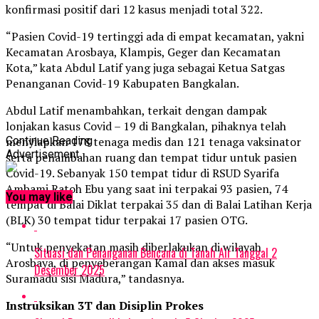
konfirmasi positif dari 12 kasus menjadi total 322.
“Pasien Covid-19 tertinggi ada di empat kecamatan, yakni
Kecamatan Arosbaya, Klampis, Geger dan Kecamatan
Kota,” kata Abdul Latif yang juga sebagai Ketua Satgas
Penanganan Covid-19 Kabupaten Bangkalan.
Abdul Latif menambahkan, terkait dengan dampak
lonjakan kasus Covid – 19 di Bangkalan, pihaknya telah
menyiapkan 178 tenaga medis dan 121 tenaga vaksinator
Continue Reading
Advertisement
serta penambahan ruang dan tempat tidur untuk pasien
Covid-19. Sebanyak 150 tempat tidur di RSUD Syarifa
Ambami Ratoh Ebu yang saat ini terpakai 93 pasien, 74
You may like
tempat di Balai Diklat terpakai 35 dan di Balai Latihan Kerja
(BLK) 30 tempat tidur terpakai 17 pasien OTG.
“Untuk penyekatan masih diberlakukan di wilayah
Situasi dan Penanganan Bencana di Tanah Air Tanggal 2
Arosbaya, di penyeberangan Kamal dan akses masuk
Desember 2025
Suramadu sisi Madura,” tandasnya.
Instruksikan 3T dan Disiplin Prokes