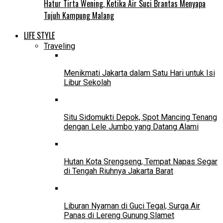
Hatur Tirta Wening, Ketika Air Suci Brantas Menyapa
Tujuh Kampung Malang
LIFE STYLE
Traveling
Menikmati Jakarta dalam Satu Hari untuk Isi
Libur Sekolah
Situ Sidomukti Depok, Spot Mancing Tenang
dengan Lele Jumbo yang Datang Alami
Hutan Kota Srengseng, Tempat Napas Segar
di Tengah Riuhnya Jakarta Barat
Liburan Nyaman di Guci Tegal, Surga Air
Panas di Lereng Gunung Slamet