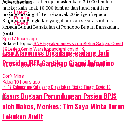
miliar dan logistik berupa masker kain 20.000 lembar,
Advertisement
masker kain anak 10.000 lembar dan hand sanitizer
Latest
masing-masing 4 liter sebanyak 20 jerigen kepada
Popular
Kapubaten Bangkalan yang diberikan secara simbolis
Videos
kepada Bupati Bangkalan di Pendopo Bupati Bangkalan.
(ont)
Sport
7 hours ago
Related Topics:
BNPB
jayakartanews.com
Ketua Satgas Covid
19
Letjen Ganip Warsito
pandemi covid 19
Lise Klaveness Digadang-gadang Jadi
Up Next
Presiden FIFA Gantikan Gianni Infantino
ITS Menangkan Dana Hibah Rp37,8 Miliar dari PKKM 2021
Don't Miss
Kabar
10 hours ago
Ini 17 Kabupaten/Kota yang Dinyatakan Risiko Tinggi Covid 19
Kasus Dugaan Perundungan Pasien BPJS
oleh Nakes, Menkes: Tim Saya Minta Turun
Lakukan Audit