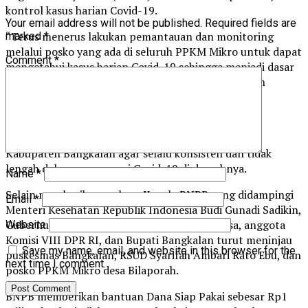
kontrol kasus harian Covid-19.
Your email address will not be published.
Required fields are
“Terus menerus lakukan pemantauan dan monitoring
marked
*
melalui posko yang ada di seluruh PPKM Mikro untuk dapat
Comment
*
mengetahui kasus harian Covid-19 sehingga menjadi dasar
kita dalam mengambil keputusan, membuat langkah
strategis serta menjadi evaluasi dalam melakukan
pengendalian kasus,” pungkasnya.
Terakhir, Ganip kembali mengingatkan Pemerintah
Kabupaten Bangkalan agar selalu konsisten dan tidak
lengah dalam menangani Covid-19 di daerahnya.
Name
*
Selain memberikan arahan, Kepala BNPB yang didampingi
Email
*
Menteri Kesehatan Republik Indonesia Budi Gunadi Sadikin,
Gubernur Jawa Timur Kofifah Indar Parawansa, anggota
Website
Komisi VIII DPR RI, dan Bupati Bangkalan turut meninjau
Save my name, email, and website in this browser for the
puskesmas Bangkalan, RSUD Syarifah Ambari Rato Ebu, dan
next time I comment.
posko PPKM Mikro desa Bilaporah.
BNPB memberikan bantuan Dana Siap Pakai sebesar Rp1