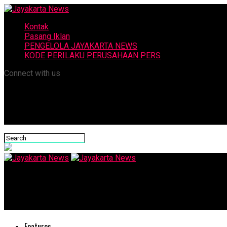
Kontak
Pasang Iklan
PENGELOLA JAYAKARTA NEWS
KODE PERILAKU PERUSAHAAN PERS
Connect with us
Jayakarta News
Dobel Alhamdulillah
Features