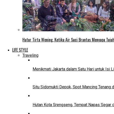
Hatur Tirta Wening, Ketika Air Suci Brantas Menyapa Tuj
LIFE STYLE
Traveling
Menikmati Jakarta dalam Satu Hari untuk Isi L
Situ Sidomukti Depok, Spot Mancing Tenang 
Hutan Kota Srengseng, Tempat Napas Segar di