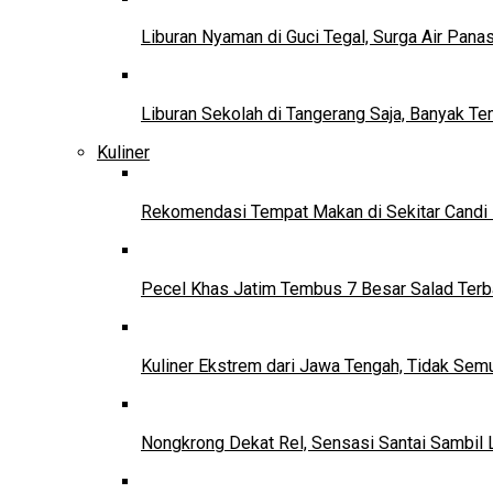
Liburan Nyaman di Guci Tegal, Surga Air Pana
Liburan Sekolah di Tangerang Saja, Banyak Te
Kuliner
Rekomendasi Tempat Makan di Sekitar Candi
Pecel Khas Jatim Tembus 7 Besar Salad Terba
Kuliner Ekstrem dari Jawa Tengah, Tidak Se
Nongkrong Dekat Rel, Sensasi Santai Sambil L