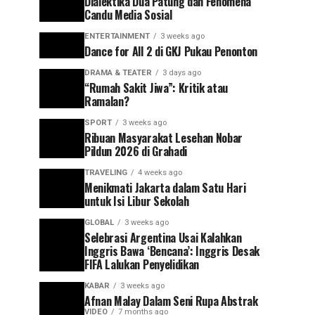
Dialektika Dua Patung dan Fenomena
Candu Media Sosial
ENTERTAINMENT
3 weeks ago
Dance for All 2 di GKJ Pukau Penonton
DRAMA & TEATER
3 days ago
“Rumah Sakit Jiwa”: Kritik atau
Ramalan?
SPORT
3 weeks ago
Ribuan Masyarakat Lesehan Nobar
Pildun 2026 di Grahadi
TRAVELING
4 weeks ago
Menikmati Jakarta dalam Satu Hari
untuk Isi Libur Sekolah
GLOBAL
3 weeks ago
Selebrasi Argentina Usai Kalahkan
Inggris Bawa ‘Bencana’: Inggris Desak
FIFA Lalukan Penyelidikan
KABAR
3 weeks ago
Afnan Malay Dalam Seni Rupa Abstrak
VIDEO
7 months ago