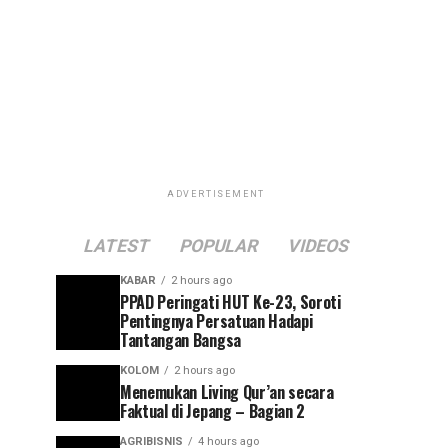
ADVERTISEMENT
LATEST
POPULAR
VIDEOS
KABAR
2 hours ago
PPAD Peringati HUT Ke-23, Soroti
Pentingnya Persatuan Hadapi
Tantangan Bangsa
KOLOM
2 hours ago
Menemukan Living Qur’an secara
Faktual di Jepang – Bagian 2
AGRIBISNIS
4 hours ago