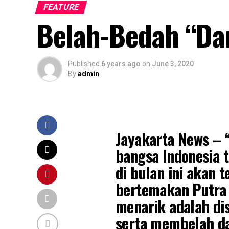
FEATURE
Belah-Bedah “Da
Published
6 years ago
on
June 3, 2020
By
admin
Jayakarta News – 
bangsa Indonesia t
di bulan ini akan 
bertemakan Putra 
menarik adalah d
serta membelah d