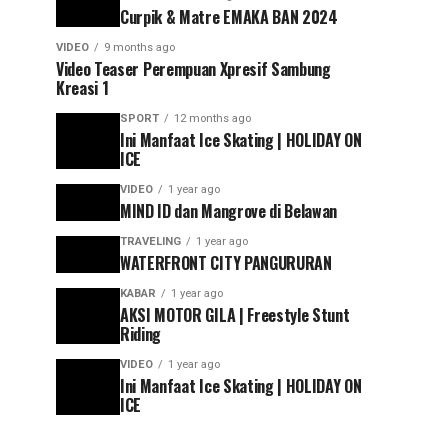
Curpik & Matre EMAKA BAN 2024
VIDEO
9 months ago
Video Teaser Perempuan Xpresif Sambung
Kreasi 1
SPORT
12 months ago
Ini Manfaat Ice Skating | HOLIDAY ON
ICE
VIDEO
1 year ago
MIND ID dan Mangrove di Belawan
TRAVELING
1 year ago
WATERFRONT CITY PANGURURAN
KABAR
1 year ago
AKSI MOTOR GILA | Freestyle Stunt
Riding
VIDEO
1 year ago
Ini Manfaat Ice Skating | HOLIDAY ON
ICE