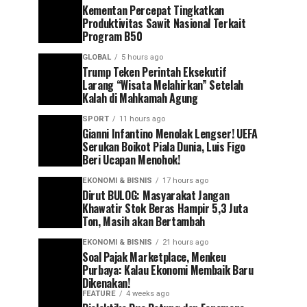
Kementan Percepat Tingkatkan
Produktivitas Sawit Nasional Terkait
Program B50
GLOBAL
5 hours ago
Trump Teken Perintah Eksekutif
Larang “Wisata Melahirkan” Setelah
Kalah di Mahkamah Agung
SPORT
11 hours ago
Gianni Infantino Menolak Lengser! UEFA
Serukan Boikot Piala Dunia, Luis Figo
Beri Ucapan Menohok!
EKONOMI & BISNIS
17 hours ago
Dirut BULOG: Masyarakat Jangan
Khawatir Stok Beras Hampir 5,3 Juta
Ton, Masih akan Bertambah
EKONOMI & BISNIS
21 hours ago
Soal Pajak Marketplace, Menkeu
Purbaya: Kalau Ekonomi Membaik Baru
Dikenakan!
FEATURE
4 weeks ago