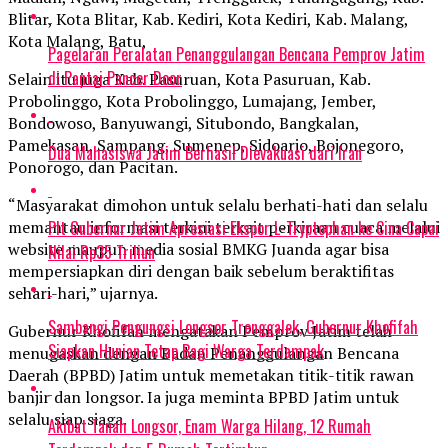
Blitar, Kota Blitar, Kab. Kediri, Kota Kediri, Kab. Malang,
Kota Malang, Batu,
Pagelaran Peralatan Penanggulangan Bencana Pemprov Jatim
di Pantai Pancer Door
Selain itu juga Kab. Pasuruan, Kota Pasuruan, Kab.
Probolinggo, Kota Probolinggo, Lumajang, Jember,
Bondowoso, Banyuwangi, Situbondo, Bangkalan,
Pamekasan, Sampang, Sumenep, Sidoarjo, Bojonegoro,
Dua Mahasiswa Jatim Berhasil Dievakuasi dari Iran
Ponorogo, dan Pacitan.
“Masyarakat dimohon untuk selalu berhati-hati dan selalu
Plt Gubernur Jatim Apresiasi Ekspor L-Tryptophan ke Cina Capai
memantau informasi terkini terkait perkiraan cuaca melalui
website maupun media sosial BMKG Juanda agar bisa
Nilai Rp35 Triliun
mempersiapkan diri dengan baik sebelum beraktifitas
sehari-hari,” ujarnya.
Sambangi Pengungsi Longsor Trenggalek, Gubernur Khofifah
Gubernur Khofifah mengatakan Pemprov Jatim telah
Siapkan Hunian Tetap Bagi Warga Terdampak
menugaskan dengan Badan Penanggulangan Bencana
Daerah (BPBD) Jatim untuk memetakan titik-titik rawan
banjir dan longsor. Ia juga meminta BPBD Jatim untuk
selalu siap siaga.
Akibat Tanah Longsor, Enam Warga Hilang, 12 Rumah