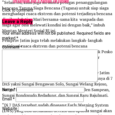
Terdampak dan 5 Rumah Tertimbun
“Selain itu, kami juga meminta petugas penanggulangan
bencana Taruna Siaga Bencana (Tagana) untuk siap siaga
Click to comment
menghadapi cuaca ekstrem dan potensi terjadinya bencana
di wilayah Jatim. Mari bersama-sama kita waspada dan
Leave a Reply
siaga agar bisa melewati kondisi ini dengan baik,” imbuh
Mantan Menteri Sosial RI ini.
Your email address will not be published.
Required fields are
marked
*
Pemprov Jatim juga telah melakukan langkah-langkah
antisipasi cuaca ekstrem dan potensi bencana
Comment
*
hidrometeorologi. Salah satunya dengan membentuk Posko
Bencana Alam Jatim yang terdiri dari berbagai unsur
stakeholder teknis terkait.
Begitu pula di Daerah Aliran Sungai (DAS), Pemprov Jatim
telah menyiapkan langkah mitigasi bencana. Khususnya di 7
DAS yakni Sungai Bengawan Solo, Sungai Welang Rejoso,
Sungai Brantas, Sungai Madura, Sungai Pekalen Sampean,
Name
*
Sungai Bondoyudo Bedadung, dan Sungai Baru Bajulmati.
Email
*
“Di 7 DAS tersebut sudah dipasang Early Warning System
Website
(EWS) yang bisa melakukan deteksi dini apabila sungai akan