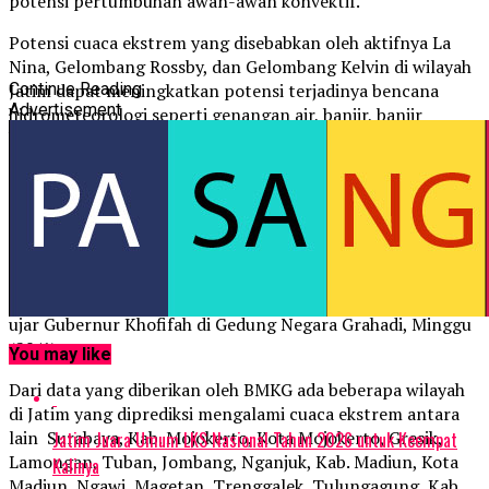
potensi pertumbuhan awan-awan konvektif.
Potensi cuaca ekstrem yang disebabkan oleh aktifnya La
Nina, Gelombang Rossby, dan Gelombang Kelvin di wilayah
Jatim dapat meningkatkan potensi terjadinya bencana
Continue Reading
Advertisement
hidrometeorologi seperti genangan air, banjir, banjir
bandang, puting beliung, hujan es, maupun tanah longsor
di wilayah dataran tinggi.
“Berdasarkan peringatan dini dari BMKG tersebut, kami
mengimbau agar masyarakat selalu waspada terhadap
potensi cuaca ekstrem dan bencana hidrometeorologi.
Selain itu pemerintah Kabupaten/ Kota juga diimbau untuk
menyiapkan langkah-langkah mitigasi yang diperlukan,”
ujar Gubernur Khofifah di Gedung Negara Grahadi, Minggu
(29/1).
You may like
Dari data yang diberikan oleh BMKG ada beberapa wilayah
di Jatim yang diprediksi mengalami cuaca ekstrem antara
lain Surabaya, Kab. Mojokerto, Kota Mojokerto, Gresik,
Jatim Juara Umum LKS Nasional Tahun 2026 untuk Keempat
Lamongan, Tuban, Jombang, Nganjuk, Kab. Madiun, Kota
Kalinya
Madiun, Ngawi, Magetan, Trenggalek, Tulungagung, Kab.