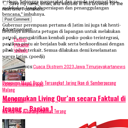
meluap. Sehingga masyarakat dan pemda setempat bisa
Save my name, email, and website in this browser for the
melakukan langkah persiapan dan penanggulangan
next time I comment.
bencana,” imbuhnya.
Gubernur perempuan pertama di Jatim ini juga tak henti-
Advertisement
hentinya meminta petugas di lapangan untuk melakukan
patroli, mengaktifkan kembali posko-posko terintegrasi,
Latest
pastikan pintu air berjalan baik serta berkoordinasi dengan
Popular
pihak-pihak terkait. Semua dilakukan demi keselamatan
Videos
warga Jatim. (poedji)
Related Topics:
Cuaca Ekstrem 2023
Jawa Timur
jayakartanews
Up Next
Penemuan Mayat Bocah Tersangkut Jaring Ikan di Sumberpucung
Kolom
3 minutes ago
Malang
Menemukan Living Qur’an secara Faktual di
Don't Miss
Jepang – Bagian 1
Wa-Wa-Wa, Kitorang Melihat Terang