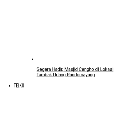
Segera Hadir, Masjid Cengho di Lokasi
Tambak Udang Randomayang
TELKO