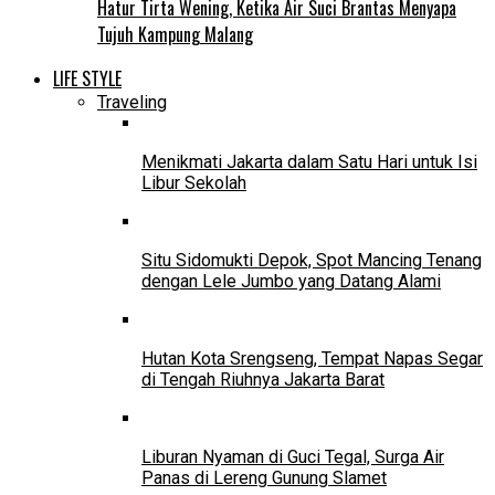
Hatur Tirta Wening, Ketika Air Suci Brantas Menyapa
Tujuh Kampung Malang
LIFE STYLE
Traveling
Menikmati Jakarta dalam Satu Hari untuk Isi
Libur Sekolah
Situ Sidomukti Depok, Spot Mancing Tenang
dengan Lele Jumbo yang Datang Alami
Hutan Kota Srengseng, Tempat Napas Segar
di Tengah Riuhnya Jakarta Barat
Liburan Nyaman di Guci Tegal, Surga Air
Panas di Lereng Gunung Slamet