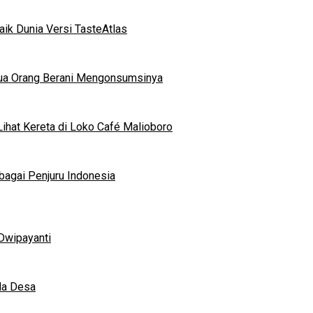
ik Dunia Versi TasteAtlas
mua Orang Berani Mengonsumsinya
ihat Kereta di Loko Café Malioboro
bagai Penjuru Indonesia
Dwipayanti
da Desa