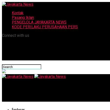
Kontak
Pasang Iklan
PENGELOLA JAYAKARTA NEWS
KODE PERILAKU PERUSAHAAN PERS
Connect with us
Jayakarta News
Teddy Sheringham Ikuti Lomba Lari RedsRun 2018 di Jakarta
Features