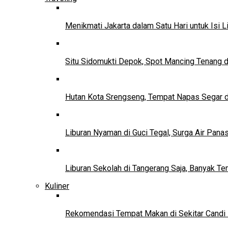
Menikmati Jakarta dalam Satu Hari untuk Isi L
Situ Sidomukti Depok, Spot Mancing Tenang 
Hutan Kota Srengseng, Tempat Napas Segar di
Liburan Nyaman di Guci Tegal, Surga Air Pana
Liburan Sekolah di Tangerang Saja, Banyak Te
Kuliner
Rekomendasi Tempat Makan di Sekitar Candi